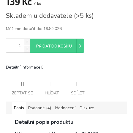
139 Kč
/ ks
Měrná
Skladem u dodavatele
(
>5 ks
)
cena:
Můžeme doručit do:
19.8.2026
PŘIDAT DO KOŠÍKU
Detailní informace
ZEPTAT SE
HLÍDAT
SDÍLET
Popis
Podobné (4)
Hodnocení
Diskuze
Detailní popis produktu