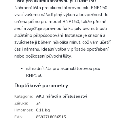
Lišta pro akumulátorovou pilu RNP150
Náhradní lišta pro akumulátorovou pilu RNP150
vrací vašemu nářadí plný výkon a bezpečnost. Je
určena přímo pro model RNP150, takže přesně
sedí a zajišťuje správnou funkci pily bez nutnosti
složitého přizpůsobování. Instalace je snadná a
zvládnete ji během několika minut, což vám ušetří
čas i námahu. Ideální volba v případě opotřebení
nebo poškození původní lišty.
náhradní lišta pro akumulátorovou pilu
RNP150
Doplňkové parametry
Kategorie
:
AKU nářadí a příslušenství
Záruka
:
24
Hmotnost
:
0.11 kg
EAN
:
8592718036515