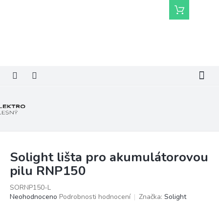
Přejít
Nákupní
na
košík
obsah
Solight lišta pro akumulátorovou
pilu RNP150
SORNP150-L
Průměrné
Neohodnoceno
Podrobnosti hodnocení
Značka:
Solight
hodnocení
produktu