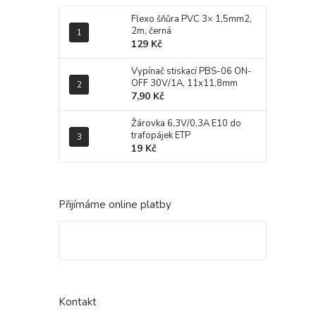
Flexo šňůra PVC 3× 1,5mm2,
2m, černá
129 Kč
Vypínač stiskací PBS-06 ON-
OFF 30V/1A, 11x11,8mm
7,90 Kč
Žárovka 6,3V/0,3A E10 do
trafopájek ETP
19 Kč
Přijímáme online platby
Kontakt