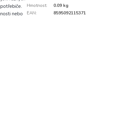
Hmotnost
:
0.09 kg
spotřebiče.
EAN
:
8595092115371
cnosti nebo