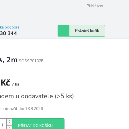
omu nebo bytu
Přihlášení
cká podpora:
Nákupní
Prázdný košík
30 344
košík
A, 2m
SOSSP0102E
 Kč
/ ks
á
adem u dodavatele
(
>5 ks
)
e doručit do:
18.8.2026
PŘIDAT DO KOŠÍKU