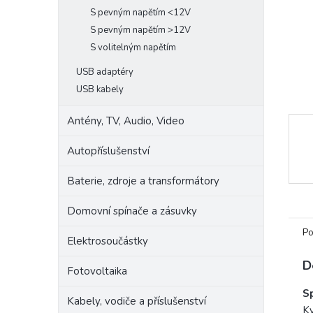
e
S pevným napětím <12V
l
S pevným napětím >12V
S volitelným napětím
USB adaptéry
USB kabely
Antény, TV, Audio, Video
Autopříslušenství
Baterie, zdroje a transformátory
Domovní spínače a zásuvky
Po
Elektrosoučástky
D
Fotovoltaika
Sp
Kabely, vodiče a příslušenství
Kv