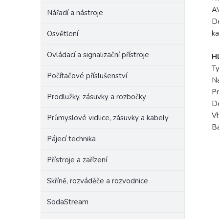
AV
Nářadí a nástroje
Dé
ka
Osvětlení
Ovládací a signalizační přístroje
Hl
Ty
Počítačové příslušenství
Na
Pr
Prodlužky, zásuvky a rozbočky
Dé
Vh
Průmyslové vidlice, zásuvky a kabely
Ba
Pájecí technika
Přístroje a zařízení
Skříně, rozváděče a rozvodnice
SodaStream