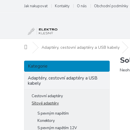
Přejít
Jak nakupovat
Kontakty
O nás
Obchodní podmínky
na
obsah
Domů
Adaptéry, cestovní adaptéry a USB kabely
So
P
Přeskočit
o
Kategorie
kategorie
Prům
Neoh
s
hodn
t
Adaptéry, cestovní adaptéry a USB
produ
kabely
r
je
a
0,0
Cestovní adaptéry
n
z
5
n
Síťové adaptéry
hvězd
í
S pevným napětím
p
Konektory
a
S pevným napětím 12V
n