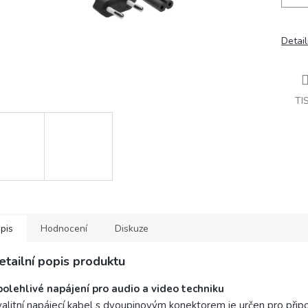
Detail
TI
pis
Hodnocení
Diskuze
etailní popis produktu
olehlivé napájení pro audio a video techniku
alitní napájecí kabel s dvoupinovým konektorem je určen pro připo