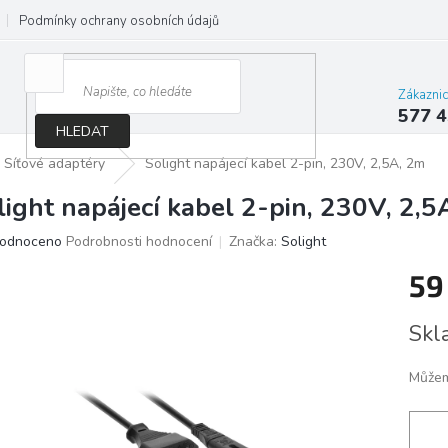
Podmínky ochrany osobních údajů
Jak správně vybrat osvětlení do d
Zákazni
577 4
HLEDAT
Síťové adaptéry
Solight napájecí kabel 2-pin, 230V, 2,5A, 2m
light napájecí kabel 2-pin, 230V, 2,5
ěrné
odnoceno
Podrobnosti hodnocení
Značka:
Solight
ocení
59
ktu
Měrn
Skl
cena:
iček.
Můžem