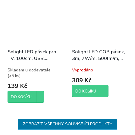
Solight LED pásek pro
Solight LED COB pásek,
TV, 100cm, USB,
3m, 7W/m, 500lm/m,
vypínač, studená bílá
teplá bílá, USB napájení,
Skladem u dodavatele
Vyprodáno
vypínač, 8mm
(
>5 ks
)
309 Kč
139 Kč
DO KOŠÍKU
DO KOŠÍKU
ZOBRAZIT VŠECHNY SOUVISEJÍCÍ PRODUKTY