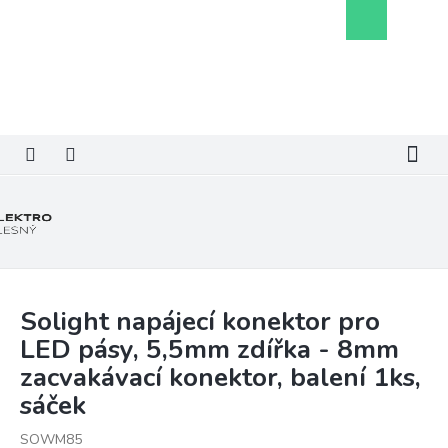
Přejít
Nákupní
na
košík
obsah
Solight napájecí konektor pro
LED pásy, 5,5mm zdířka - 8mm
zacvakávací konektor, balení 1ks,
sáček
SOWM85