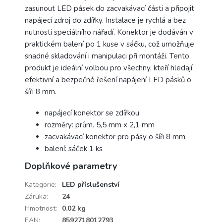
zasunout LED pásek do zacvakávací části a připojit
napájecí zdroj do zdířky. Instalace je rychlá a bez
nutnosti speciálního nářadí. Konektor je dodáván v
praktickém balení po 1 kuse v sáčku, což umožňuje
snadné skladování i manipulaci při montáži. Tento
produkt je ideální volbou pro všechny, kteří hledají
efektivní a bezpečné řešení napájení LED pásků o
šíři 8 mm.
napájecí konektor se zdířkou
rozměry: prům. 5,5 mm x 2,1 mm
zacvakávací konektor pro pásy o šíři 8 mm
balení: sáček 1 ks
Doplňkové parametry
Kategorie
:
LED příslušenství
Záruka
:
24
Hmotnost
:
0.02 kg
EAN
:
8592718012793