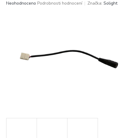
Průměrné
Neohodnoceno
Podrobnosti hodnocení
Značka:
Solight
hodnocení
produktu
je
0,0
z
5
hvězdiček.