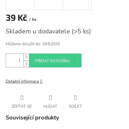
39 Kč
/ ks
Měrná
Skladem u dodavatele
(
>5 ks
)
cena:
Můžeme doručit do:
18.8.2026
PŘIDAT DO KOŠÍKU
Detailní informace
ZEPTAT SE
HLÍDAT
SDÍLET
Související produkty