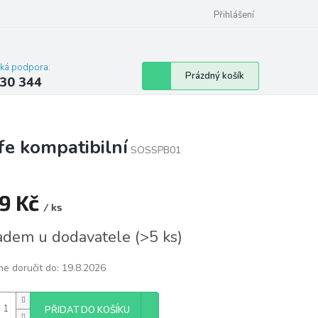
omu nebo bytu
Přihlášení
cká podpora:
Nákupní
Prázdný košík
30 344
košík
e kompatibilní
SOSSPB01
9 Kč
/ ks
á
adem u dodavatele
(
>5 ks
)
e doručit do:
19.8.2026
PŘIDAT DO KOŠÍKU