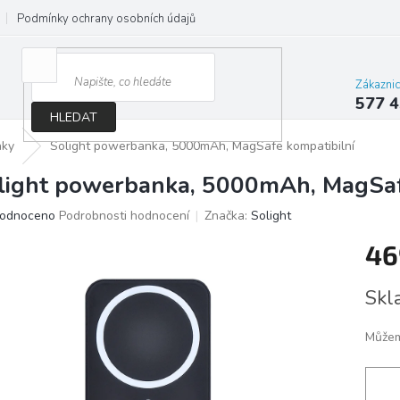
Podmínky ochrany osobních údajů
Jak správně vybrat osvětlení do d
Zákazni
577 4
HLEDAT
nky
Solight powerbanka, 5000mAh, MagSafe kompatibilní
light powerbanka, 5000mAh, MagSaf
ěrné
odnoceno
Podrobnosti hodnocení
Značka:
Solight
ocení
46
ktu
Měrn
Skl
cena:
iček.
Můžem