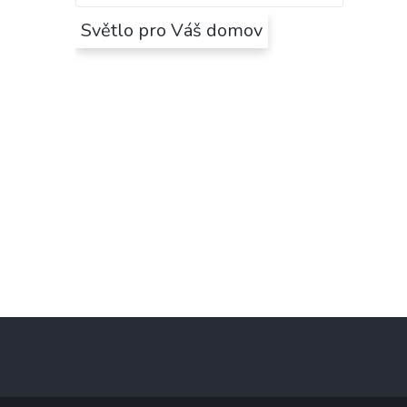
Světlo pro Váš domov
Z
á
p
a
t