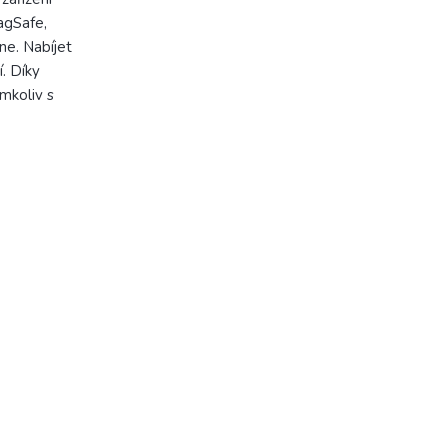
agSafe,
ne. Nabíjet
í. Díky
mkoliv s