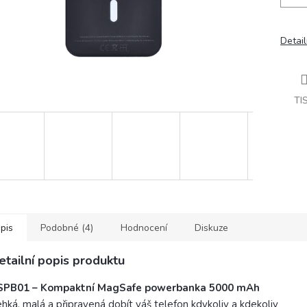
Detail
TI
pis
Podobné (4)
Hodnocení
Diskuze
etailní popis produktu
SPB01 – Kompaktní MagSafe powerbanka 5000 mAh
hká, malá a připravená dobít váš telefon kdykoliv a kdekoliv