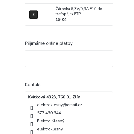
Žárovka 6,3V/0,3A E10 do
trafopájek ETP
19 Kč
Přijímáme online platby
Kontakt
Kvítková 4323, 760 01 Zlín
elektroklesny
@
email.cz
577 430 344
Elektro Klesný
elektroklesny