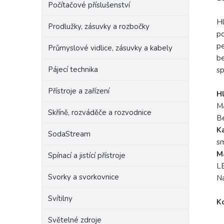
Počítačové příslušenství
Hl
Prodlužky, zásuvky a rozbočky
po
pe
Průmyslové vidlice, zásuvky a kabely
be
Pájecí technika
sp
Přístroje a zařízení
H
Ma
Skříně, rozváděče a rozvodnice
Be
K
SodaStream
s
M
Spínací a jistící přístroje
LE
Svorky a svorkovnice
Na
Svítilny
K
Světelné zdroje