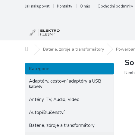
Přejít
Jak nakupovat
Kontakty
O nás
Obchodní podmínky
na
obsah
Domů
Baterie, zdroje a transformátory
Powerba
So
P
Přeskočit
o
Kategorie
kategorie
Prům
Neoh
s
hodn
t
Adaptéry, cestovní adaptéry a USB
produ
kabely
r
je
a
0,0
Antény, TV, Audio, Video
n
z
5
n
Autopříslušenství
hvězd
í
p
Baterie, zdroje a transformátory
a
n