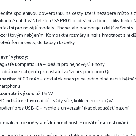
edáte spolehlivou powerbanku na cesty, která nezabere místo a 
hodlně nabít váš telefon? SSPB01 je ideální volbou – díky funkci 
rfektní pro novější modely iPhone, ale podporuje i další zařízení s
zdrátovým nabíjením. Kompaktní rozměry a nízká hmotnost z ní děl
olečníka na cesty, do kapsy i kabelky.
lavní výhody:
gSafe kompatibilita – ideální pro nejnovější iPhony
zdrátové nabíjení i pro ostatní zařízení s podporou Qi
apacita:
5000 mAh – dostatek energie na jedno plné nabití běžné
martphonu
aximální výkon:
až 15 W
D indikátor stavu nabití – vždy víte, kolik energie zbývá
pájení přes USB-C – rychlé a univerzální (kabel součástí balení)
ompaktní rozměry a nízká hmotnost – ideální na cestování
Potřebujete cestovní, malou a lehkou powerbanku, která vaše 