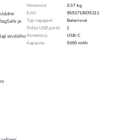
Hmotnost
:
0.37 kg
EAN
:
8592718035211
zvládne
Typ napájení
:
Bateriové
MagSafe je
Počet USB portů
:
1
Konektory
:
USB-C
ají skvělého
Kapacita
:
5000 mAh
ho
zařízení