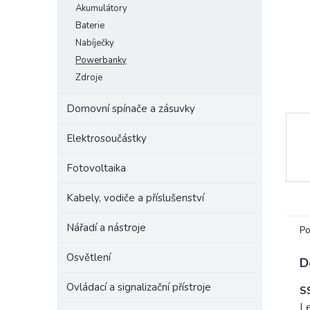
Akumulátory
e
Baterie
l
Nabíječky
Powerbanky
Zdroje
Domovní spínače a zásuvky
Elektrosoučástky
Fotovoltaika
Kabely, vodiče a příslušenství
Nářadí a nástroje
Po
Osvětlení
D
Ovládací a signalizační přístroje
S
Le