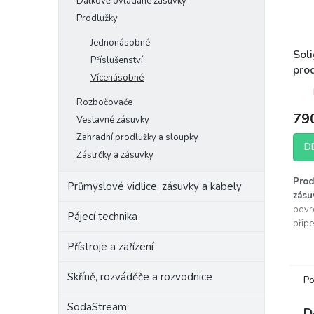
Dálkově ovládané zásuvky
Prodlužky
Jednonásobné
Sol
Příslušenství
prod
Vícenásobné
zásu
roh
Rozbočovače
79
Vestavné zásuvky
Zahradní prodlužky a sloupky
D
Zástrčky a zásuvky
Prod
Průmyslové vidlice, zásuvky a kabely
zásu
povr
Pájecí technika
připe
se s
Přístroje a zařízení
panel
- Vho
Skříně, rozváděče a rozvodnice
na pr
Po
SodaStream
D