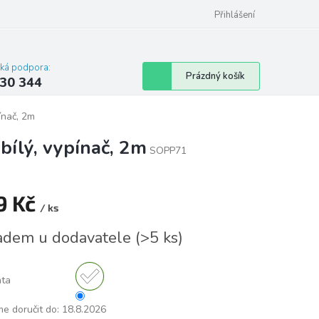
omu nebo bytu
Přihlášení
cká podpora:
Nákupní
Prázdný košík
30 344
košík
ínač, 2m
 bílý, vypínač, 2m
SOPP71
9 Kč
/ ks
á
adem u dodavatele
(
>5 ks
)
nta
e doručit do:
18.8.2026