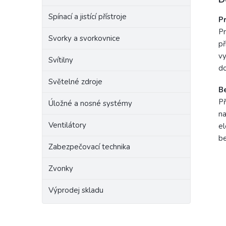
Spínací a jistící přístroje
Pr
Pr
Svorky a svorkovnice
př
vy
Svítilny
do
Světelné zdroje
B
Př
Úložné a nosné systémy
na
Ventilátory
el
b
Zabezpečovací technika
Zvonky
Výprodej skladu