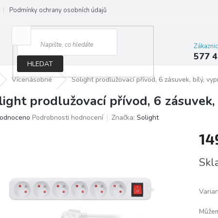
Podmínky ochrany osobních údajů
Jak správně vybrat osvětlení do d
Zákazni
577 4
HLEDAT
Vícenásobné
Solight prodlužovací přívod, 6 zásuvek, bílý, vyp
light prodlužovací přívod, 6 zásuvek,
ěrné
odnoceno
Podrobnosti hodnocení
Značka:
Solight
ocení
14
ktu
Měrn
Skl
cena:
iček.
Varia
Můžem