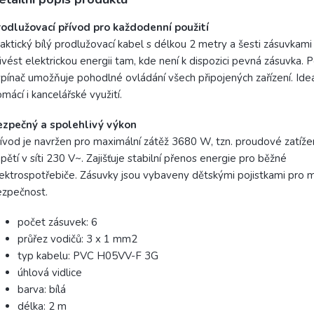
odlužovací přívod pro každodenní použití
aktický bílý prodlužovací kabel s délkou 2 metry a šesti zásuvkam
ivést elektrickou energii tam, kde není k dispozici pevná zásuvka.
pínač umožňuje pohodlné ovládání všech připojených zařízení. Ideá
mácí i kancelářské využití.
ezpečný a spolehlivý výkon
ívod je navržen pro maximální zátěž 3680 W, tzn. proudové zatížen
pětí v síti 230 V~. Zajišťuje stabilní přenos energie pro běžné
ektrospotřebiče. Zásuvky jsou vybaveny dětskými pojistkami pro 
ezpečnost.
počet zásuvek: 6
průřez vodičů: 3 x 1 mm2
typ kabelu: PVC H05VV-F 3G
úhlová vidlice
barva: bílá
délka: 2 m