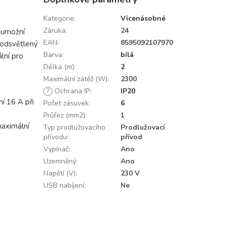
Kategorie
:
Vícenásobné
Záruka
:
24
i umožní
EAN
:
8595092107970
 Podsvětlený
Barva
:
bílá
lní pro
Délka (m)
:
2
Maximální zátěž (W)
:
2300
?
Ochrana IP
:
IP20
í 16 A při
Počet zásuvek
:
6
Průřez (mm2)
:
1
maximální
Typ prodlužovacího
Prodlužovací
přívodu
:
přívod
Vypínač
:
Ano
Uzemněný
:
Ano
Napětí (V)
:
230 V
USB nabíjení
:
Ne