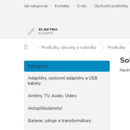
Přejít
Jak nakupovat
Kontakty
O nás
Obchodní podmínky
na
obsah
Domů
Prodlužky, zásuvky a rozbočky
Prodlužky
So
P
Přeskočit
o
Kategorie
kategorie
Prům
Neoh
s
hodn
t
Adaptéry, cestovní adaptéry a USB
produ
kabely
r
je
a
0,0
Antény, TV, Audio, Video
n
z
5
n
Autopříslušenství
hvězd
í
p
Baterie, zdroje a transformátory
a
n