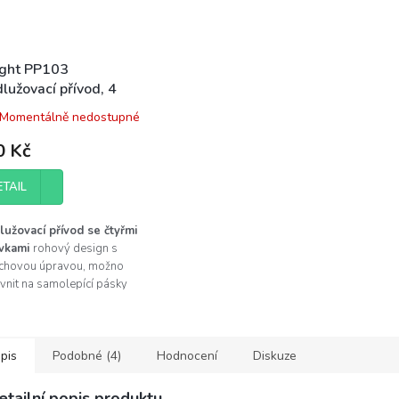
ight PP103
lužovací přívod, 4
vky, stříbrný, 1,5m,
Momentálně nedostupné
ový
0 Kč
ETAIL
lužovací přívod se čtyřmi
vkami
rohový design s
chovou úpravou, možno
vnit na samolepící pásky
uchým zipem.
Zásuvkový
 4 zásuvek 230 V, stříbrný
dné pro kuchyňské linky,
acovní stoly, apod.
pis
Podobné (4)
Hodnocení
Diskuze
etailní popis produktu