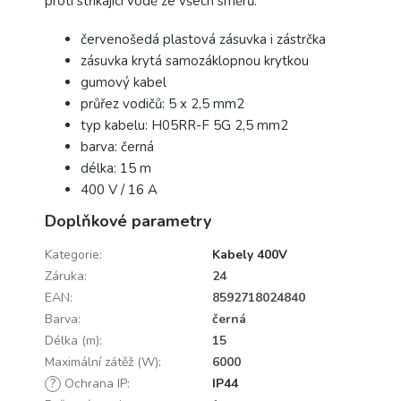
proti stříkající vodě ze všech směrů.
červenošedá plastová zásuvka i zástrčka
zásuvka krytá samozáklopnou krytkou
gumový kabel
průřez vodičů: 5 x 2,5 mm2
typ kabelu: H05RR-F 5G 2,5 mm2
barva: černá
délka: 15 m
400 V / 16 A
Doplňkové parametry
Kategorie
:
Kabely 400V
Záruka
:
24
EAN
:
8592718024840
Barva
:
černá
Délka (m)
:
15
Maximální zátěž (W)
:
6000
?
Ochrana IP
:
IP44