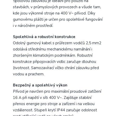
5pólovou zásuvkou je ideální pro použití na
stavbách, v průmyslových provozech a všude tam,
kde jsou výkonné stroje na 400 V~ přívod. Díky
gumovému plášti je určen pro spolehlivé fungování
i v náročném prostředí.
Spolehlivá a robustní konstrukce
Odolný gumový kabel s průřezem vodičů 2,5 mm2
odolává střednímu mechanickému namáhání i
zhoršeným klimatickým podmínkám. Robustní
konstrukce připojovacích vidlic zaručuje dlouhou
životnost. Samozavírací víčko chrání zásuvku před
vodou a prachem.
Bezpečný a spolehlivý výkon
Přívod je navržen pro maximální proudové zatížení
16 A při napětí v síti 400 V~. Zajišťuje stabilní
přenos energie pro stroje a zařízení i na velkou
vzdálenost. Stupeň krytí IP44 zaručuje odolnost