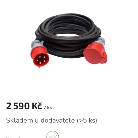
je
0,0
z
5
hvězdiček.
2 590 Kč
/ ks
Měrná
Skladem u dodavatele
(
>5 ks
)
cena: