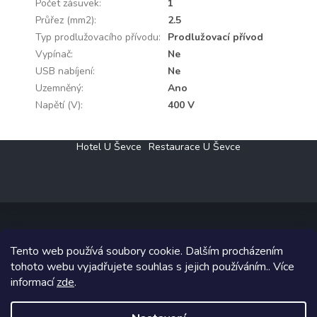
Počet zásuvek
:
1
Průřez (mm2)
:
2.5
Typ prodlužovacího přívodu
:
Prodlužovací přívod
Vypínač
:
Ne
USB nabíjení
:
Ne
Uzemněný
:
Ano
Napětí (V)
:
400 V
Z
Hotel U Ševce
Restaurace U Ševce
á
p
a
t
í
Tento web používá soubory cookie. Dalším procházením
Copyright 2026
Elektro Klesný s.r.o.
. Všechna práva vyhrazena.
tohoto webu vyjadřujete souhlas s jejich používáním.. Více
informací
zde
.
Grafický návrh vytvořil a na Shoptet implementoval
Tomáš Hlad
&
Shoptetak.cz
.