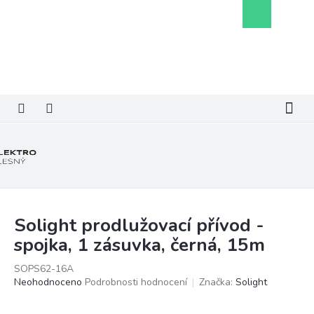
Přejít
Nákupní
na
košík
obsah
Solight prodlužovací přívod -
spojka, 1 zásuvka, černá, 15m
SOPS62-16A
Průměrné
Neohodnoceno
Podrobnosti hodnocení
Značka:
Solight
hodnocení
produktu