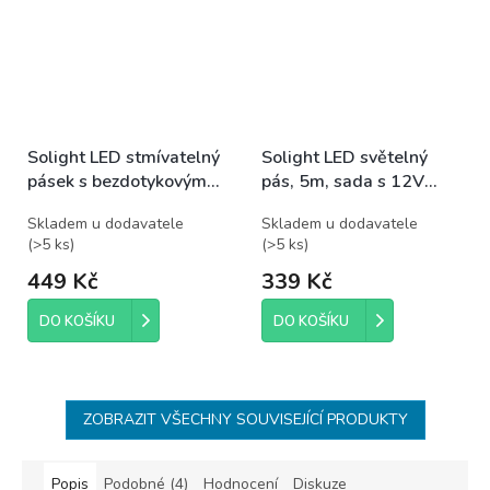
Solight LED stmívatelný
Solight LED světelný
pásek s bezdotykovým
pás, 5m, sada s 12V
ovládáním, 3m, 180 LED,
adaptérem, 4,8W/m,
Skladem u dodavatele
Skladem u dodavatele
4000K, IP65, 230V
IP20, neutrální bílá
(
>5 ks
)
(
>5 ks
)
449 Kč
339 Kč
DO KOŠÍKU
DO KOŠÍKU
ZOBRAZIT VŠECHNY SOUVISEJÍCÍ PRODUKTY
Popis
Podobné (4)
Hodnocení
Diskuze