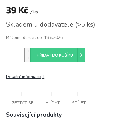
39 Kč
/ ks
Měrná
Skladem u dodavatele
(
>5 ks
)
cena:
Můžeme doručit do:
18.8.2026
PŘIDAT DO KOŠÍKU
Detailní informace
ZEPTAT SE
HLÍDAT
SDÍLET
Související produkty