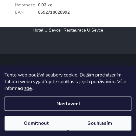
Hmotnost
:
0.02 kg
EAN
:
8592718028992
Z
Hotel U Ševce
Restaurace U Ševce
á
p
a
t
í
Tento web používá soubory cookie. Dalším procházením
Copyright 2026
Elektro Klesný s.r.o.
. Všechna práva vyhrazena.
tohoto webu vyjadřujete souhlas s jejich používáním.. Více
informací
zde
.
Grafický návrh vytvořil a na Shoptet implementoval
Tomáš Hlad
&
Shoptetak.cz
.
Nastavení
Vytvořil Shoptet
Odmítnout
Souhlasím