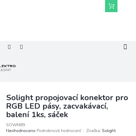
Přejít
Nákupní
na
košík
obsah
Solight propojovací konektor pro
RGB LED pásy, zacvakávací,
balení 1ks, sáček
SOWM89
Průměrné
Neohodnoceno
Podrobnosti hodnocení
Značka:
Solight