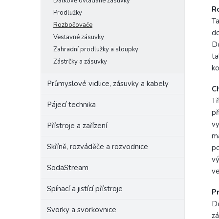
Dálkově ovládané zásuvky
R
Prodlužky
Ta
Rozbočovače
do
Vestavné zásuvky
Do
Zahradní prodlužky a sloupky
ta
Zástrčky a zásuvky
ko
Průmyslové vidlice, zásuvky a kabely
Ch
Tř
Pájecí technika
př
vy
Přístroje a zařízení
m
Skříně, rozváděče a rozvodnice
po
vý
SodaStream
ve
Spínací a jistící přístroje
Pr
De
Svorky a svorkovnice
zá