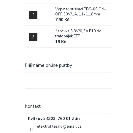
Vypínač stiskací PBS-06 ON-
OFF 30V/1A, 11x11,8mm
7,90 Kč
Žárovka 6,3V/0,3A E10 do
trafopájek ETP
19 Kč
Přijímáme online platby
Kontakt
Kvítková 4323, 760 01 Zlín
elektroklesny
@
email.cz