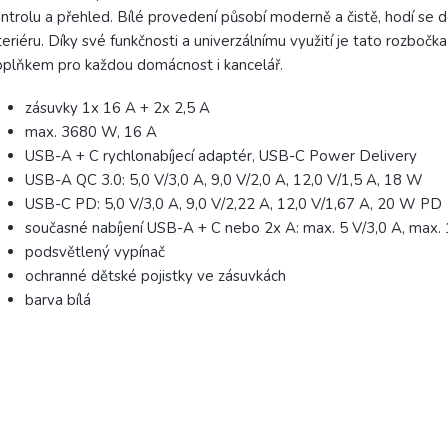
ntrolu a přehled. Bílé provedení působí moderně a čistě, hodí se 
teriéru. Díky své funkčnosti a univerzálnímu využití je tato rozbočk
plňkem pro každou domácnost i kancelář.
zásuvky 1x 16 A + 2x 2,5 A
max. 3680 W, 16 A
USB-A + C rychlonabíjecí adaptér, USB-C Power Delivery
USB-A QC 3.0: 5,0 V/3,0 A, 9,0 V/2,0 A, 12,0 V/1,5 A, 18 W
USB-C PD: 5,0 V/3,0 A, 9,0 V/2,22 A, 12,0 V/1,67 A, 20 W PD
současné nabíjení USB-A + C nebo 2x A: max. 5 V/3,0 A, max
podsvětlený vypínač
ochranné dětské pojistky ve zásuvkách
barva bílá