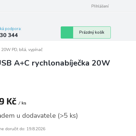
omu nebo bytu
Přihlášení
cká podpora:
Nákupní
Prázdný košík
30 344
košík
 20W PD, bílá, vypínač
xUSB A+C rychlonabíječka 20W
9 Kč
/ ks
á
adem u dodavatele
(
>5 ks
)
e doručit do:
19.8.2026