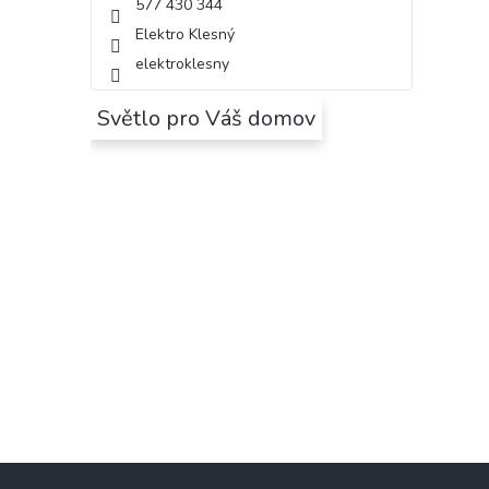
577 430 344
Elektro Klesný
elektroklesny
Světlo pro Váš domov
Z