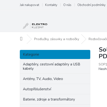
Přejít
Jak nakupovat
Kontakty
O nás
Obchodní podmínky
na
obsah
Domů
Prodlužky, zásuvky a rozbočky
Rozbočovač
So
P
Přeskočit
o
Kategorie
PD
kategorie
s
t
Adaptéry, cestovní adaptéry a USB
SOP1
kabely
Prům
Neoh
r
hodn
a
produ
Antény, TV, Audio, Video
n
je
n
0,0
Autopříslušenství
í
z
p
5
Baterie, zdroje a transformátory
hvězd
a
n