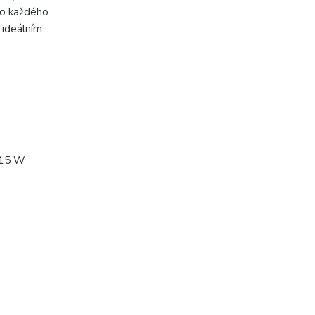
do každého
a ideálním
. 15 W