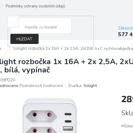
Podmínky ochrany osobních údajů
Jak správně vybrat osvětlení do d
Zákazni
577 4
HLEDAT
e
Solight rozbočka 1x 16A + 2x 2,5A, 2xUSB A+C rychlonabíječka
light rozbočka 1x 16A + 2x 2,5A, 2
, bílá, vypínač
09PD20
ěrné
odnoceno
Podrobnosti hodnocení
Značka:
Solight
ocení
28
ktu
Měrn
Skl
cena:
iček.
Můžem