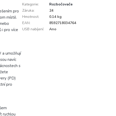
Kategorie
:
Rozbočovače
Záruka
:
24
řešením pro
Hmotnost
:
0.14 kg
nom místě.
EAN
:
8592718034764
y nebo
USB nabíjení
:
Ano
 i pro více
W a umožňují
jsou navíc
mácnostech s
ůžete
very (PD)
ktní pro
všem
t rychlou