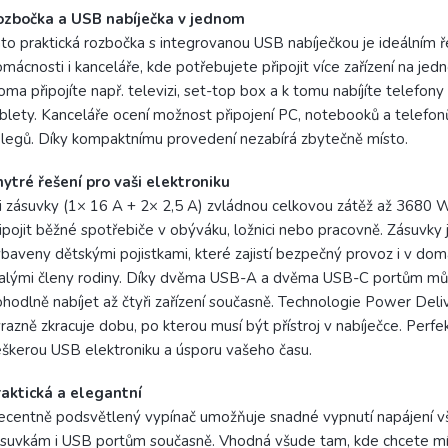
ozbočka a USB nabíječka v jednom
to praktická rozbočka s integrovanou USB nabíječkou je ideálním 
mácnosti i kanceláře, kde potřebujete připojit více zařízení na jed
ma připojíte např. televizi, set-top box a k tomu nabíjíte telefon
blety. Kanceláře ocení možnost připojení PC, notebooků a telefonů
legů. Díky kompaktnímu provedení nezabírá zbytečně místo.
ytré řešení pro vaši elektroniku
i zásuvky (1× 16 A + 2× 2,5 A) zvládnou celkovou zátěž až 3680 
ipojit běžné spotřebiče v obýváku, ložnici nebo pracovně. Zásuvky 
baveny dětskými pojistkami, které zajistí bezpečný provoz i v do
alými členy rodiny. Díky dvěma USB-A a dvěma USB-C portům m
hodlně nabíjet až čtyři zařízení současně. Technologie Power Deli
razně zkracuje dobu, po kterou musí být přístroj v nabíječce. Perfe
škerou USB elektroniku a úsporu vašeho času.
aktická a elegantní
centně podsvětlený vypínač umožňuje snadné vypnutí napájení 
suvkám i USB portům současně. Vhodná všude tam, kde chcete mí