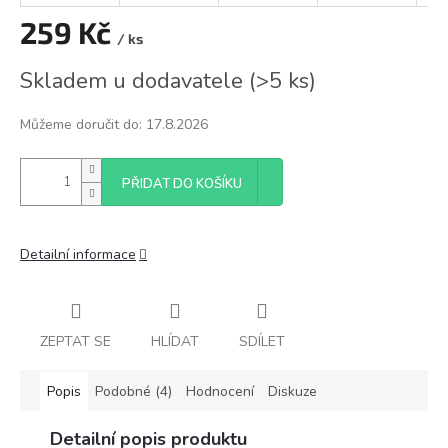
259 Kč
/ ks
Měrná
Skladem u dodavatele
(
>5 ks
)
cena:
Můžeme doručit do:
17.8.2026
PŘIDAT DO KOŠÍKU
Detailní informace
ZEPTAT SE
HLÍDAT
SDÍLET
Popis
Podobné (4)
Hodnocení
Diskuze
Detailní popis produktu