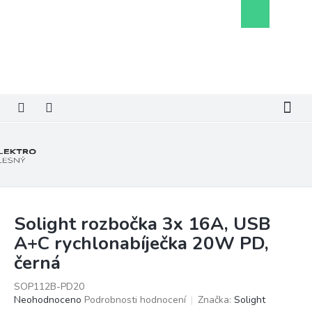
Přejít
Nákupní
na
košík
obsah
Solight rozbočka 3x 16A, USB
A+C rychlonabíječka 20W PD,
černá
SOP112B-PD20
Průměrné
Neohodnoceno
Podrobnosti hodnocení
Značka:
Solight