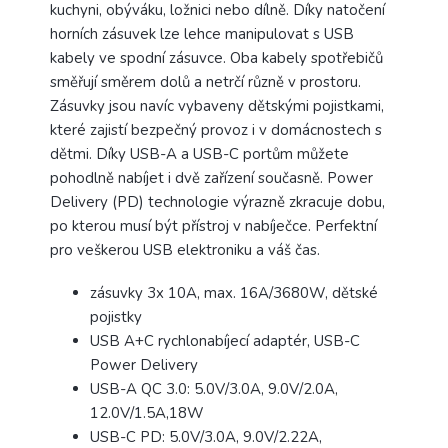
kuchyni, obýváku, ložnici nebo dílně. Díky natočení
horních zásuvek lze lehce manipulovat s USB
kabely ve spodní zásuvce. Oba kabely spotřebičů
směřují směrem dolů a netrčí různě v prostoru.
Zásuvky jsou navíc vybaveny dětskými pojistkami,
které zajistí bezpečný provoz i v domácnostech s
dětmi. Díky USB-A a USB-C portům můžete
pohodlně nabíjet i dvě zařízení současně. Power
Delivery (PD) technologie výrazně zkracuje dobu,
po kterou musí být přístroj v nabíječce. Perfektní
pro veškerou USB elektroniku a váš čas.
zásuvky 3x 10A, max. 16A/3680W, dětské
pojistky
USB A+C rychlonabíjecí adaptér, USB-C
Power Delivery
USB-A QC 3.0: 5.0V/3.0A, 9.0V/2.0A,
12.0V/1.5A,18W
USB-C PD: 5.0V/3.0A, 9.0V/2.22A,