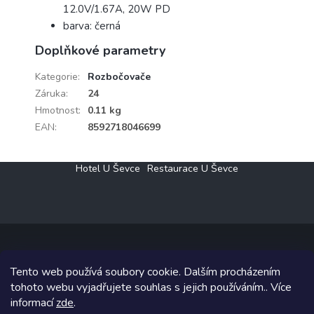
12.0V/1.67A, 20W PD
barva: černá
Doplňkové parametry
Kategorie
:
Rozbočovače
Záruka
:
24
Hmotnost
:
0.11 kg
EAN
:
8592718046699
Z
Hotel U Ševce
Restaurace U Ševce
á
p
a
t
í
Tento web používá soubory cookie. Dalším procházením
Copyright 2026
Elektro Klesný s.r.o.
. Všechna práva vyhrazena.
tohoto webu vyjadřujete souhlas s jejich používáním.. Více
informací
zde
.
Grafický návrh vytvořil a na Shoptet implementoval
Tomáš Hlad
&