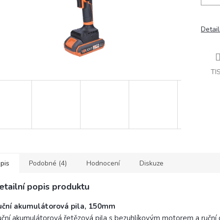
Detail
TI
pis
Podobné (4)
Hodnocení
Diskuze
etailní popis produktu
uční akumulátorová pila, 150mm
ční akumulátorová řetězová pila s bezuhlíkovým motorem a ruční 