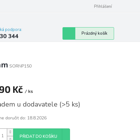
omu nebo bytu
Přihlášení
cká podpora:
Nákupní
Prázdný košík
30 344
košík
mm
SORNP150
590 Kč
/ ks
á
adem u dodavatele
(
>5 ks
)
e doručit do:
18.8.2026
PŘIDAT DO KOŠÍKU