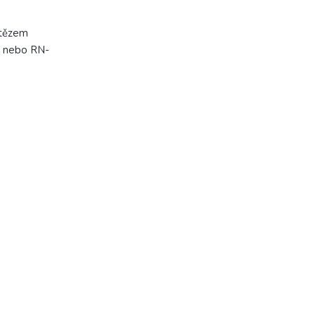
etězem
4 nebo RN-