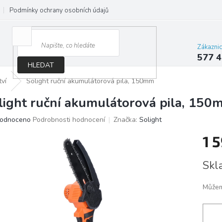
Podmínky ochrany osobních údajů
Jak správně vybrat osvětlení do d
Zákazni
577 4
HLEDAT
tví
Solight ruční akumulátorová pila, 150mm
light ruční akumulátorová pila, 150
ěrné
odnoceno
Podrobnosti hodnocení
Značka:
Solight
ocení
1 
ktu
Měrn
Skl
cena:
iček.
Můžem