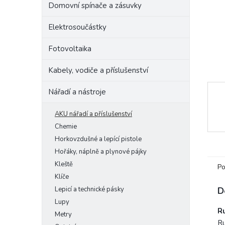
Domovní spínače a zásuvky
e
l
Elektrosoučástky
Fotovoltaika
Kabely, vodiče a příslušenství
Nářadí a nástroje
AKU nářadí a příslušenství
Chemie
Horkovzdušné a lepící pistole
Hořáky, náplně a plynové pájky
Kleště
Po
Klíče
Lepicí a technické pásky
D
Lupy
R
Metry
Ru