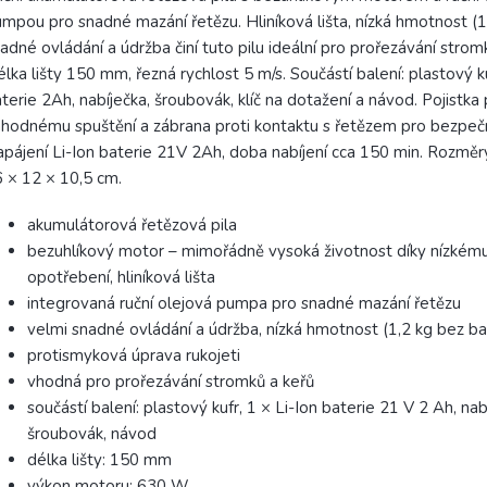
mpou pro snadné mazání řetězu. Hliníková lišta, nízká hmotnost (1
adné ovládání a údržba činí tuto pilu ideální pro prořezávání strom
lka lišty 150 mm, řezná rychlost 5 m/s. Součástí balení: plastový k
terie 2Ah, nabíječka, šroubovák, klíč na dotažení a návod. Pojistka 
hodnému spuštění a zábrana proti kontaktu s řetězem pro bezpeč
pájení Li-Ion baterie 21V 2Ah, doba nabíjení cca 150 min. Rozměry 
 × 12 × 10,5 cm.
akumulátorová řetězová pila
bezuhlíkový motor – mimořádně vysoká životnost díky nízkém
opotřebení, hliníková lišta
integrovaná ruční olejová pumpa pro snadné mazání řetězu
velmi snadné ovládání a údržba, nízká hmotnost (1,2 kg bez ba
protismyková úprava rukojeti
vhodná pro prořezávání stromků a keřů
součástí balení: plastový kufr, 1 × Li-Ion baterie 21 V 2 Ah, nab
šroubovák, návod
délka lišty: 150 mm
výkon motoru: 630 W