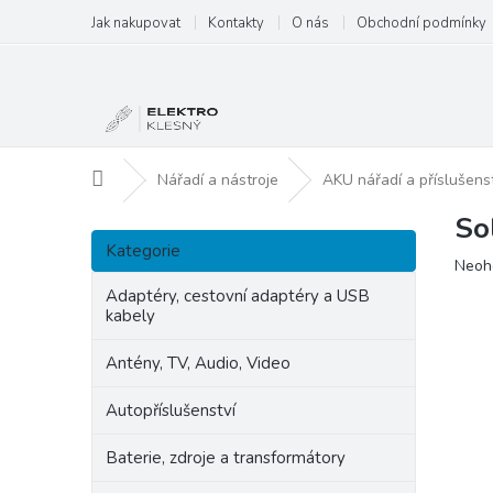
Přejít
Jak nakupovat
Kontakty
O nás
Obchodní podmínky
na
obsah
Domů
Nářadí a nástroje
AKU nářadí a příslušens
So
P
Přeskočit
o
Kategorie
kategorie
Prům
Neoh
s
hodn
t
Adaptéry, cestovní adaptéry a USB
produ
kabely
r
je
a
0,0
Antény, TV, Audio, Video
n
z
5
n
Autopříslušenství
hvězd
í
p
Baterie, zdroje a transformátory
a
n