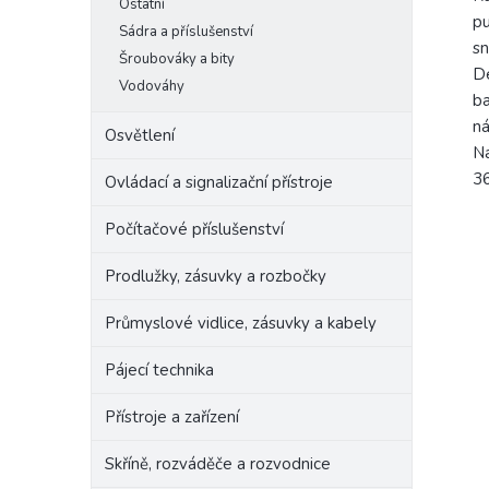
Ostatní
pu
Sádra a příslušenství
sn
Šroubováky a bity
Dé
Vodováhy
ba
ná
Osvětlení
Na
36
Ovládací a signalizační přístroje
Počítačové příslušenství
Prodlužky, zásuvky a rozbočky
Průmyslové vidlice, zásuvky a kabely
Pájecí technika
Přístroje a zařízení
Skříně, rozváděče a rozvodnice