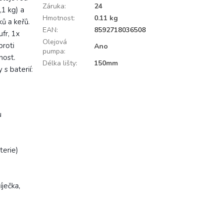
Záruka
:
24
,1 kg) a
Hmotnost
:
0.11 kg
ků a keřů.
EAN
:
8592718036508
ufr, 1x
Olejová
proti
Ano
pumpa
:
nost.
Délka lišty
:
150mm
s baterií:
u
terie)
íječka,