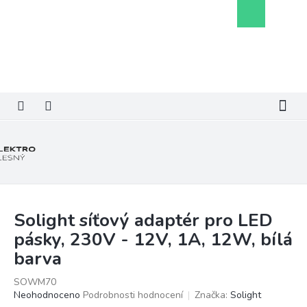
Přejít
Nákupní
na
košík
obsah
Solight síťový adaptér pro LED
pásky, 230V - 12V, 1A, 12W, bílá
barva
SOWM70
Průměrné
Neohodnoceno
Podrobnosti hodnocení
Značka:
Solight