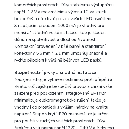
komerčních prostorách. Díky stabilnímu výstupnímu
napětí 12 V a maximálnímu výkonu 12 W zajistí
bezpečný a efektivní provoz vašich LED osvětlení.
S napájecím proudem 1000 mA je vhodný pro
menší až středně velké instalace, kde je kladen
důraz na spolehlivost a dlouhou životnost.
Kompaktní provedení v bílé barvě a standardní
konektor ? 5.5 mm * 2.1 mm umožňují snadné a
rychlé připojení k většině běžných LED pásků.
Bezpečnostní prvky a snadná instalace
Napájecí zdroj je vybaven ochranou proti přepětí a
zkratu, což zajišťuje bezpečný provoz a chrání vaše
zařízení před poškozením. Integrovaný EMI filtr
minimalizuje elektromagnetické rušení, takže je
vhodný i do prostředí s vyššími nároky na kvalitu
napájení. Stupeň krytí IP20 znamená, že je určen
pro použití v suchých vnitřních prostorách. Díky
širokému vstupnímu napětí 220 – 240 V a frekvenci