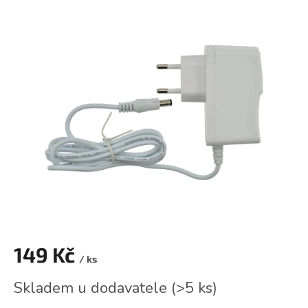
hodnocení
produktu
je
0,0
z
5
hvězdiček.
149 Kč
/ ks
Měrná
Skladem u dodavatele
(
>5 ks
)
cena: