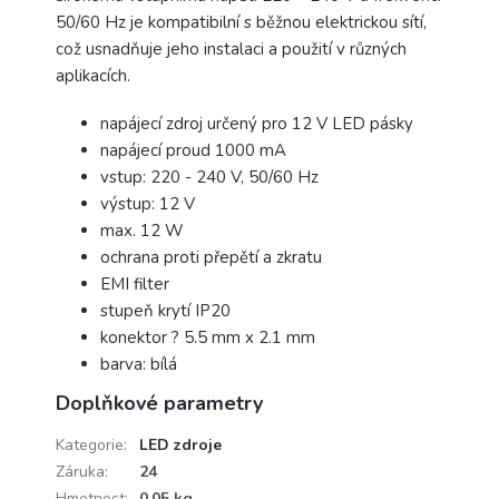
50/60 Hz je kompatibilní s běžnou elektrickou sítí,
což usnadňuje jeho instalaci a použití v různých
aplikacích.
napájecí zdroj určený pro 12 V LED pásky
napájecí proud 1000 mA
vstup: 220 - 240 V, 50/60 Hz
výstup: 12 V
max. 12 W
ochrana proti přepětí a zkratu
EMI filter
stupeň krytí IP20
konektor ? 5.5 mm x 2.1 mm
barva: bílá
Doplňkové parametry
Kategorie
:
LED zdroje
Záruka
:
24
Hmotnost
:
0.05 kg