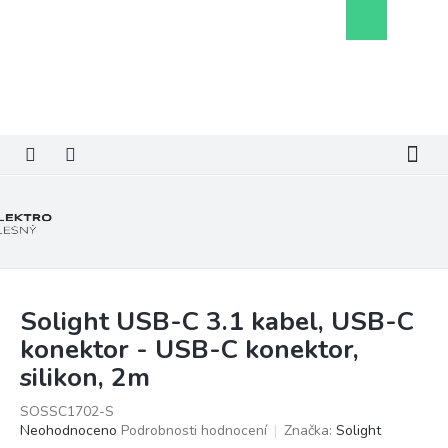
Přejít
Nákupní
na
košík
obsah
Solight USB-C 3.1 kabel, USB-C
konektor - USB-C konektor,
silikon, 2m
SOSSC1702-S
Průměrné
Neohodnoceno
Podrobnosti hodnocení
Značka:
Solight