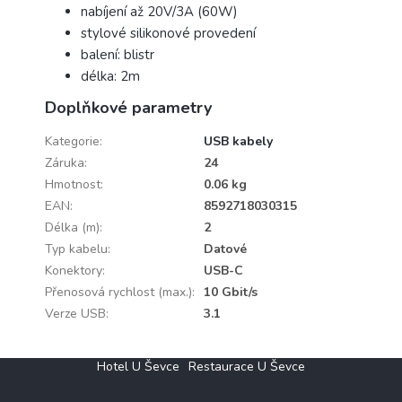
nabíjení až 20V/3A (60W)
stylové silikonové provedení
balení: blistr
délka: 2m
Doplňkové parametry
Kategorie
:
USB kabely
Záruka
:
24
Hmotnost
:
0.06 kg
EAN
:
8592718030315
Délka (m)
:
2
Typ kabelu
:
Datové
Konektory
:
USB-C
Přenosová rychlost (max.)
:
10 Gbit/s
Verze USB
:
3.1
Z
Hotel U Ševce
Restaurace U Ševce
á