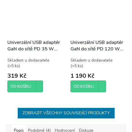
Univerzální USB adaptér
Univerzální USB adaptér
GaN do sítě PD 35 W
GaN do sítě PD 120 W
max.
max.
Skladem u dodavatele
Skladem u dodavatele
(
>5 ks
)
(
>5 ks
)
319 Kč
1 190 Kč
DO KOŠÍKU
DO KOŠÍKU
ZOBRAZIT VŠECHNY SOUVISEJÍCÍ PRODUKTY
Popis
Podobné (4)
Hodnocení
Diskuze