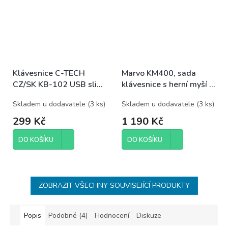
Klávesnice C-TECH
Marvo KM400, sada
CZ/SK KB-102 USB slim
klávesnice s herní myší a
černá
podložkou, CZ/SK, herní
Skladem u dodavatele
(
3 ks
)
Skladem u dodavatele
(
3 ks
)
299 Kč
1 190 Kč
DO KOŠÍKU
DO KOŠÍKU
ZOBRAZIT VŠECHNY SOUVISEJÍCÍ PRODUKTY
Popis
Podobné (4)
Hodnocení
Diskuze