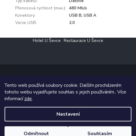
Typ kabelu
:
Datové
Přenosová rychlost (max.)
:
480 Mb/s
Konektory
:
USB B, USB A
Verze USB
:
2.0
Z
Hotel U Ševce
Restaurace U Ševce
á
p
a
t
í
Tento web používá soubory cookie. Dalším procházením
Copyright 2026
Elektro Klesný s.r.o.
. Všechna práva vyhrazena.
tohoto webu vyjadřujete souhlas s jejich používáním.. Více
informací
zde
.
Grafický návrh vytvořil a na Shoptet implementoval
Tomáš Hlad
&
Shoptetak.cz
.
Nastavení
Vytvořil Shoptet
Odmítnout
Souhlasím