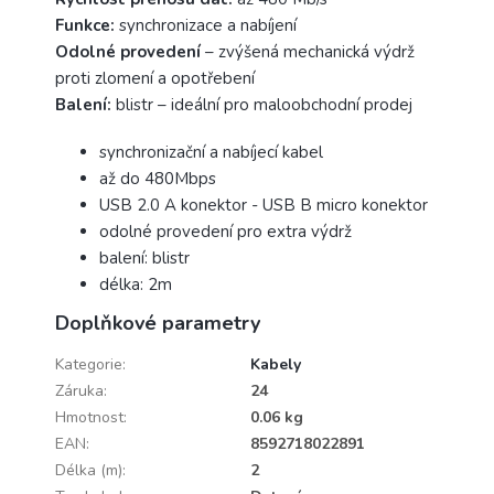
Funkce:
synchronizace a nabíjení
Odolné provedení
– zvýšená mechanická výdrž
proti zlomení a opotřebení
Balení:
blistr – ideální pro maloobchodní prodej
synchronizační a nabíjecí kabel
až do 480Mbps
USB 2.0 A konektor - USB B micro konektor
odolné provedení pro extra výdrž
balení: blistr
délka: 2m
Doplňkové parametry
Kategorie
:
Kabely
Záruka
:
24
Hmotnost
:
0.06 kg
EAN
:
8592718022891
Délka (m)
:
2