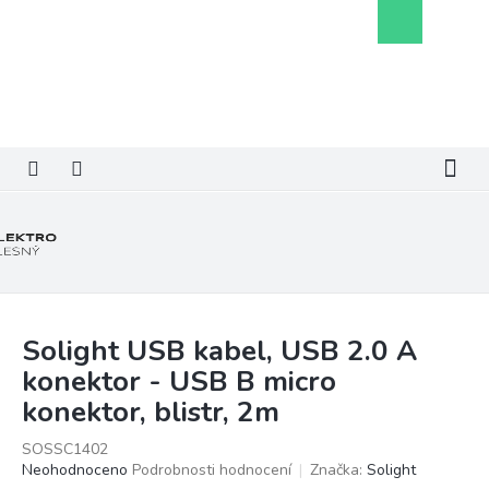
Přejít
Nákupní
na
košík
obsah
Solight USB kabel, USB 2.0 A
konektor - USB B micro
konektor, blistr, 2m
SOSSC1402
Průměrné
Neohodnoceno
Podrobnosti hodnocení
Značka:
Solight