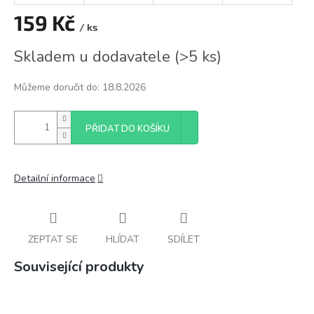
159 Kč
/ ks
Měrná
Skladem u dodavatele
(
>5 ks
)
cena:
Můžeme doručit do:
18.8.2026
PŘIDAT DO KOŠÍKU
Detailní informace
ZEPTAT SE
HLÍDAT
SDÍLET
Související produkty