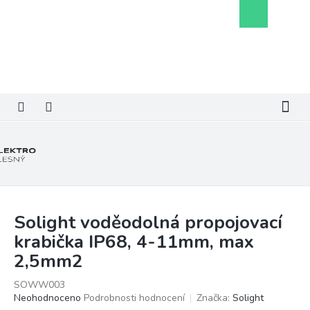
Přejít
Nákupní
na
košík
obsah
Solight voděodolná propojovací
krabička IP68, 4-11mm, max
2,5mm2
SOWW003
Průměrné
Neohodnoceno
Podrobnosti hodnocení
Značka:
Solight