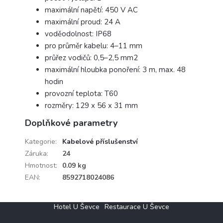
maximální napětí: 450 V AC
maximální proud: 24 A
voděodolnost: IP68
pro průměr kabelu: 4–11 mm
průřez vodičů: 0,5–2,5 mm2
maximální hloubka ponoření: 3 m, max. 48
hodin
provozní teplota: T60
rozměry: 129 x 56 x 31 mm
Doplňkové parametry
Kategorie
:
Kabelové příslušenství
Záruka
:
24
Hmotnost
:
0.09 kg
EAN
:
8592718024086
Z
Hotel U Ševce
Restaurace U Ševce
á