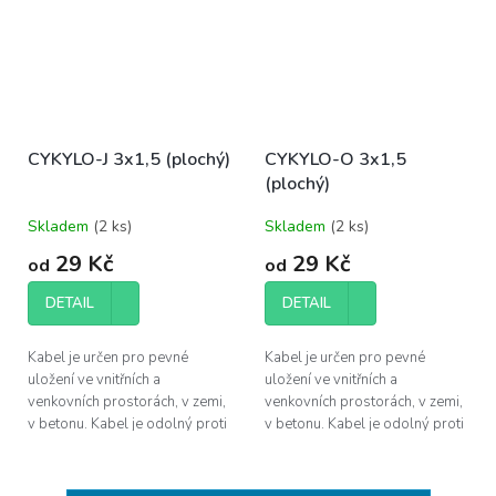
CYKYLO-J 3x1,5 (plochý)
CYKYLO-O 3x1,5
(plochý)
Skladem
(
2 ks
)
Skladem
(
2 ks
)
29 Kč
29 Kč
od
od
DETAIL
DETAIL
Kabel je určen pro pevné
Kabel je určen pro pevné
uložení ve vnitřních a
uložení ve vnitřních a
venkovních prostorách, v zemi,
venkovních prostorách, v zemi,
v betonu. Kabel je odolný proti
v betonu. Kabel je odolný proti
UV záření a proti šíření plamene
UV záření a proti šíření plamene
dle ČSN EN 60332-1-2.
dle ČSN EN 60332-1-2.