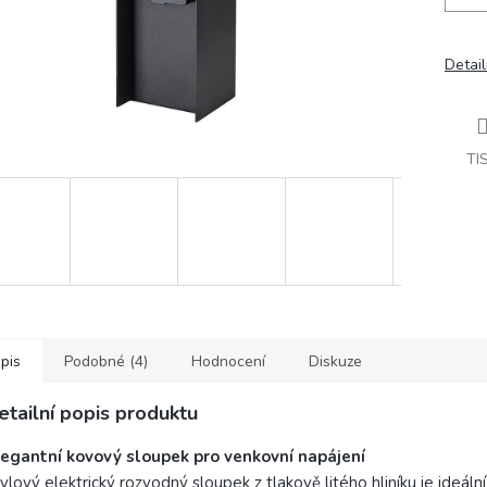
Detail
TI
pis
Podobné (4)
Hodnocení
Diskuze
etailní popis produktu
legantní kovový sloupek pro venkovní napájení
ylový elektrický rozvodný sloupek z tlakově litého hliníku je ideální