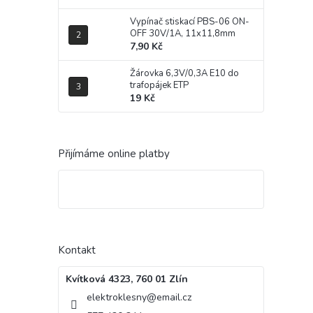
Vypínač stiskací PBS-06 ON-
OFF 30V/1A, 11x11,8mm
7,90 Kč
Žárovka 6,3V/0,3A E10 do
trafopájek ETP
19 Kč
Přijímáme online platby
Kontakt
Kvítková 4323, 760 01 Zlín
elektroklesny
@
email.cz