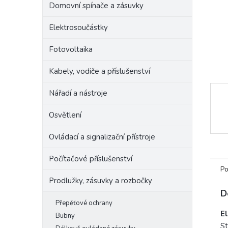
Domovní spínače a zásuvky
e
l
Elektrosoučástky
Fotovoltaika
Kabely, vodiče a příslušenství
Nářadí a nástroje
Osvětlení
Ovládací a signalizační přístroje
Počítačové příslušenství
Po
Prodlužky, zásuvky a rozbočky
D
Přepěťové ochrany
E
Bubny
St