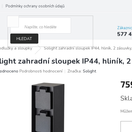
Podmínky ochrany osobních údajů
Jak správně vybrat osvětlení do d
Zákazni
577 4
HLEDAT
odlužky a sloupky
Solight zahradní sloupek IP44, hliník, 2 zásuvky
light zahradní sloupek IP44, hliník, 2
ěrné
odnoceno
Podrobnosti hodnocení
Značka:
Solight
ocení
75
ktu
Měrn
Skl
cena:
iček.
Můžem