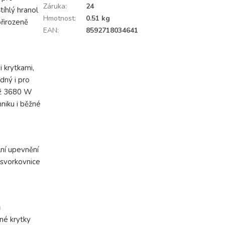
Záruka
:
24
tíhlý hranol
Hmotnost
:
0.51 kg
řirozeně
EAN
:
8592718034641
 krytkami,
odný i pro
 až 3680 W
hniku i běžné
ní upevnění
 svorkovnice
ů
né krytky