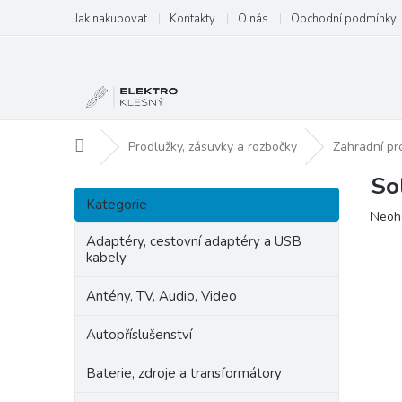
Přejít
Jak nakupovat
Kontakty
O nás
Obchodní podmínky
na
obsah
Domů
Prodlužky, zásuvky a rozbočky
Zahradní pr
So
P
Přeskočit
o
Kategorie
kategorie
Prům
Neoh
s
hodn
t
Adaptéry, cestovní adaptéry a USB
produ
kabely
r
je
a
0,0
Antény, TV, Audio, Video
n
z
5
n
Autopříslušenství
hvězd
í
p
Baterie, zdroje a transformátory
a
n