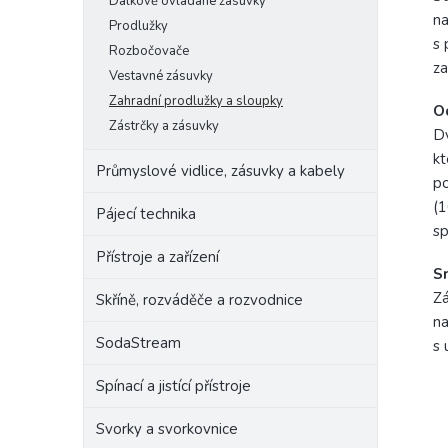
Dálkově ovládané zásuvky
na
Prodlužky
s 
Rozbočovače
za
Vestavné zásuvky
Zahradní prodlužky a sloupky
O
Zástrčky a zásuvky
Dv
kt
Průmyslové vidlice, zásuvky a kabely
po
(1
Pájecí technika
sp
Přístroje a zařízení
S
Zá
Skříně, rozváděče a rozvodnice
na
SodaStream
s 
Spínací a jistící přístroje
Svorky a svorkovnice