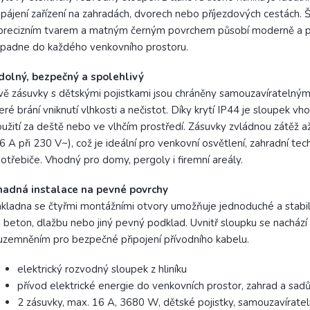
pájení zařízení na zahradách, dvorech nebo příjezdových cestách. Š
precizním tvarem a matným černým povrchem působí moderně a p
padne do každého venkovního prostoru.
dolný, bezpečný a spolehlivý
ě zásuvky s dětskými pojistkami jsou chráněny samouzavíratelnými
eré brání vniknutí vlhkosti a nečistot. Díky krytí IP44 je sloupek vh
užití za deště nebo ve vlhčím prostředí. Zásuvky zvládnou zátěž
6 A při 230 V~), což je ideální pro venkovní osvětlení, zahradní tec
otřebiče. Vhodný pro domy, pergoly i firemní areály.
nadná instalace na pevné povrchy
kladna se čtyřmi montážními otvory umožňuje jednoduché a stabil
 beton, dlažbu nebo jiný pevný podklad. Uvnitř sloupku se nachází
uzemněním pro bezpečné připojení přívodního kabelu.
elektrický rozvodný sloupek z hliníku
přívod elektrické energie do venkovních prostor, zahrad a sad
2 zásuvky, max. 16 A, 3680 W, dětské pojistky, samouzavíratel