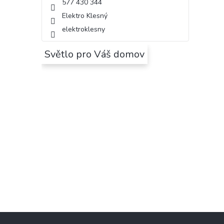
577 430 344
Elektro Klesný
elektroklesny
Světlo pro Váš domov
Z