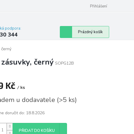
omu nebo bytu
Přihlášení
cká podpora:
Nákupní
Prázdný košík
30 344
košík
, černý
 zásuvky, černý
SOPG12B
9 Kč
/ ks
á
adem u dodavatele
(
>5 ks
)
e doručit do:
18.8.2026
PŘIDAT DO KOŠÍKU