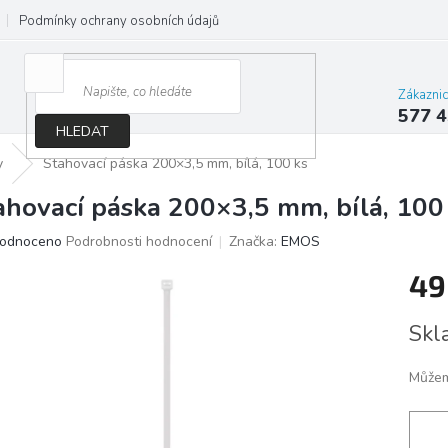
Podmínky ochrany osobních údajů
Jak správně vybrat osvětlení do d
Zákazni
577 4
HLEDAT
y
Stahovací páska 200×3,5 mm, bílá, 100 ks
ahovací páska 200×3,5 mm, bílá, 100
ěrné
odnoceno
Podrobnosti hodnocení
Značka:
EMOS
ocení
49
ktu
Měrn
Skl
cena:
iček.
Můžem