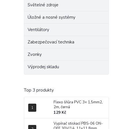
Světelné zdroje
Úložné a nosné systémy
Ventilátory
Zabezpečovací technika
Zvonky
Výprodej skladu
Top 3 produkty
Flexo šňůra PVC 3× 1,5mm2,
2m, černá
129 Kč
Vypínač stiskací PBS-06 ON-
OFF 30V/1A, 11x11,8mm