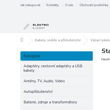
Přejít
Jak nakupovat
Kontakty
O nás
Obchodní podmínky
na
obsah
Domů
Kabely, vodiče a příslušenství
Vázací pásk
St
P
Přeskočit
o
Kategorie
kategorie
Prům
Neoh
s
hodn
t
Adaptéry, cestovní adaptéry a USB
produ
kabely
r
je
a
0,0
Antény, TV, Audio, Video
n
z
5
n
Autopříslušenství
hvězd
í
p
Baterie, zdroje a transformátory
a
n