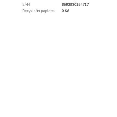
EAN
:
8592920154717
Recyklační poplatek
:
0 Kč