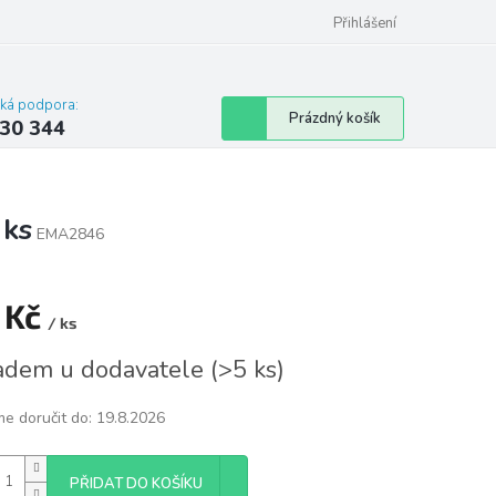
omu nebo bytu
Přihlášení
cká podpora:
Nákupní
Prázdný košík
30 344
košík
 ks
EMA2846
 Kč
/ ks
á
adem u dodavatele
(
>5 ks
)
e doručit do:
19.8.2026
PŘIDAT DO KOŠÍKU