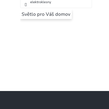
elektroklesny
Světlo pro Váš domov
Z
á
p