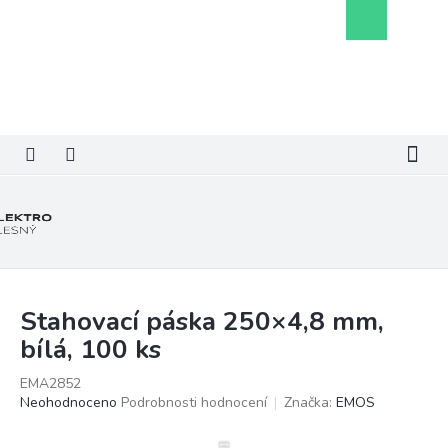
Přejít
Nákupní
na
košík
obsah
Stahovací páska 250×4,8 mm,
bílá, 100 ks
EMA2852
Průměrné
Neohodnoceno
Podrobnosti hodnocení
Značka:
EMOS
hodnocení
produktu