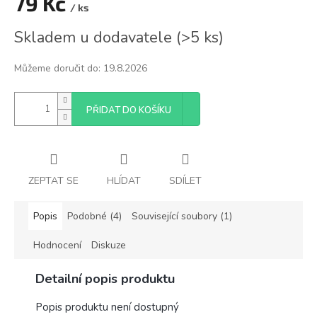
79 Kč
/ ks
Měrná
Skladem u dodavatele
(
>5 ks
)
cena:
Můžeme doručit do:
19.8.2026
PŘIDAT DO KOŠÍKU
ZEPTAT SE
HLÍDAT
SDÍLET
Popis
Podobné (4)
Související soubory (1)
Hodnocení
Diskuze
Detailní popis produktu
Popis produktu není dostupný