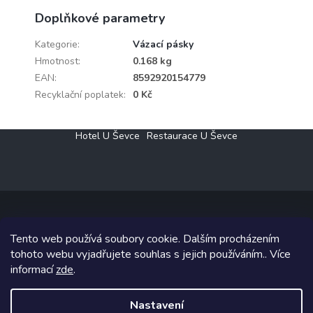
Doplňkové parametry
Kategorie
:
Vázací pásky
Hmotnost
:
0.168 kg
EAN
:
8592920154779
Recyklační poplatek
:
0 Kč
Z
Hotel U Ševce
Restaurace U Ševce
á
p
a
t
í
Tento web používá soubory cookie. Dalším procházením
Copyright 2026
Elektro Klesný s.r.o.
. Všechna práva vyhrazena.
tohoto webu vyjadřujete souhlas s jejich používáním.. Více
informací
zde
.
Grafický návrh vytvořil a na Shoptet implementoval
Tomáš Hlad
&
Shoptetak.cz
.
Nastavení