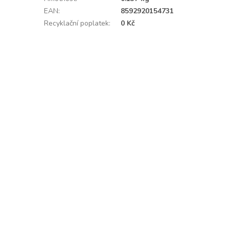
EAN
:
8592920154731
Recyklační poplatek
:
0 Kč