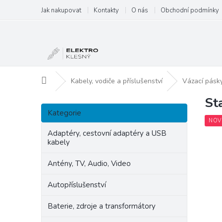
Přejít
Jak nakupovat
Kontakty
O nás
Obchodní podmínky
na
obsah
Domů
Kabely, vodiče a příslušenství
Vázací pásk
St
P
Přeskočit
o
Kategorie
kategorie
s
NOV
t
Adaptéry, cestovní adaptéry a USB
kabely
r
a
Antény, TV, Audio, Video
n
n
Autopříslušenství
í
p
Baterie, zdroje a transformátory
a
n