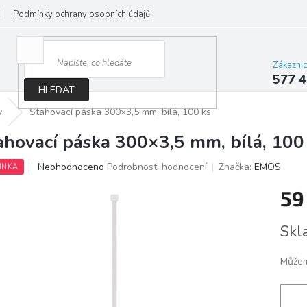
Podmínky ochrany osobních údajů
Jak správně vybrat osvětlení do d
Zákazni
577 4
HLEDAT
y
Stahovací páska 300×3,5 mm, bílá, 100 ks
ahovací páska 300×3,5 mm, bílá, 100
Průměrné
Neohodnoceno
Podrobnosti hodnocení
Značka:
EMOS
INKA
hodnocení
produktu
59
je
0,0
Měrn
Skl
z
cena:
5
hvězdiček.
Můžem