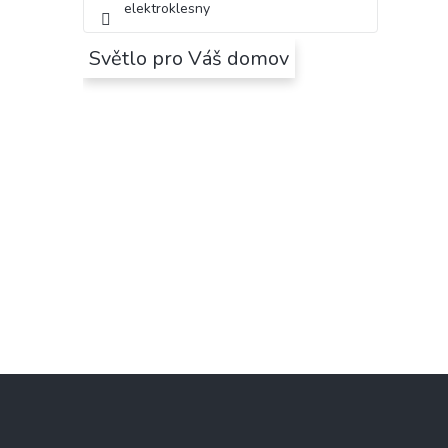
elektroklesny
Světlo pro Váš domov
Z
á
p