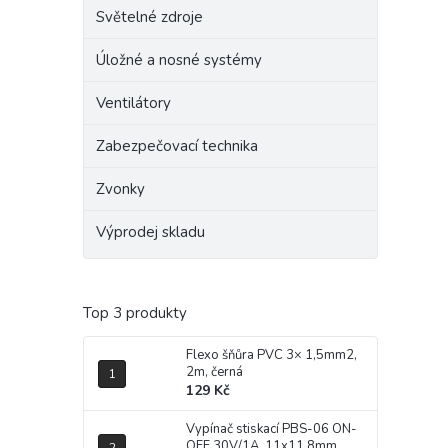
Světelné zdroje
Úložné a nosné systémy
Ventilátory
Zabezpečovací technika
Zvonky
Výprodej skladu
Top 3 produkty
Flexo šňůra PVC 3× 1,5mm2,
2m, černá
129 Kč
Vypínač stiskací PBS-06 ON-
OFF 30V/1A, 11x11,8mm