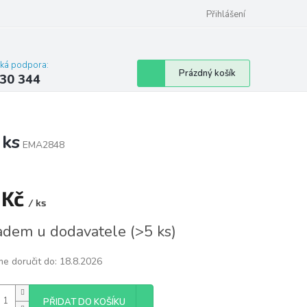
omu nebo bytu
Přihlášení
cká podpora:
Nákupní
Prázdný košík
30 344
košík
 ks
EMA2848
 Kč
/ ks
á
adem u dodavatele
(
>5 ks
)
e doručit do:
18.8.2026
PŘIDAT DO KOŠÍKU