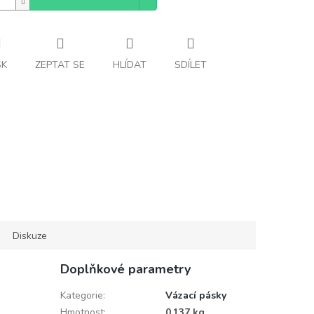
SK
ZEPTAT SE
HLÍDAT
SDÍLET
Diskuze
Doplňkové parametry
Kategorie
:
Vázací pásky
Hmotnost
:
0.137 kg