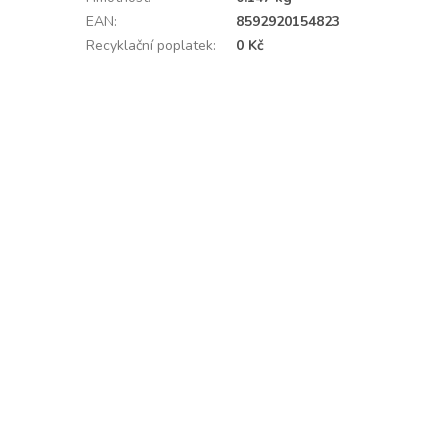
EAN
:
8592920154823
Recyklační poplatek
:
0 Kč