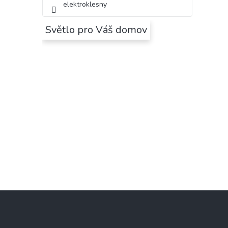
elektroklesny
Světlo pro Váš domov
Z
á
p