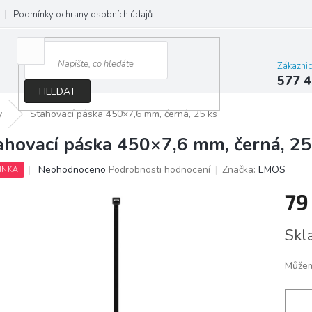
Podmínky ochrany osobních údajů
Jak správně vybrat osvětlení do d
Zákazni
577 4
HLEDAT
y
Stahovací páska 450×7,6 mm, černá, 25 ks
ahovací páska 450×7,6 mm, černá, 25
Průměrné
Neohodnoceno
Podrobnosti hodnocení
Značka:
EMOS
INKA
hodnocení
produktu
79
je
0,0
Měrn
Skl
z
cena:
5
hvězdiček.
Můžem