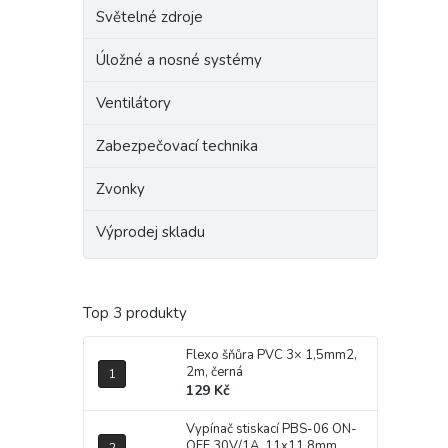
Světelné zdroje
Úložné a nosné systémy
Ventilátory
Zabezpečovací technika
Zvonky
Výprodej skladu
Top 3 produkty
Flexo šňůra PVC 3× 1,5mm2,
2m, černá
129 Kč
Vypínač stiskací PBS-06 ON-
OFF 30V/1A, 11x11,8mm