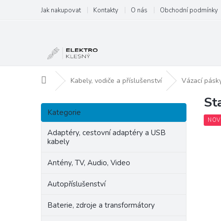
Přejít
Jak nakupovat
Kontakty
O nás
Obchodní podmínky
na
obsah
Domů
Kabely, vodiče a příslušenství
Vázací pásk
St
P
Přeskočit
o
Kategorie
kategorie
s
NOV
t
Adaptéry, cestovní adaptéry a USB
kabely
r
a
Antény, TV, Audio, Video
n
n
Autopříslušenství
í
p
Baterie, zdroje a transformátory
a
n