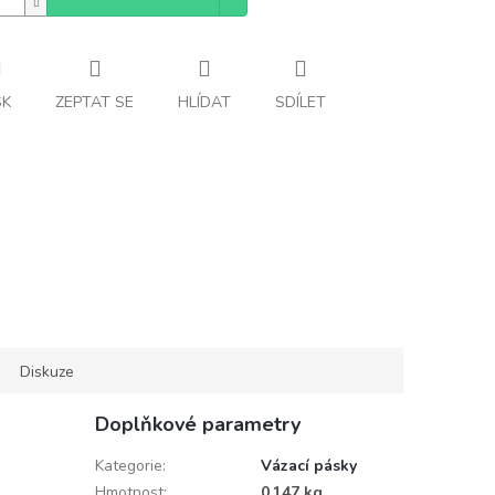
SK
ZEPTAT SE
HLÍDAT
SDÍLET
Diskuze
Doplňkové parametry
Kategorie
:
Vázací pásky
Hmotnost
:
0.147 kg