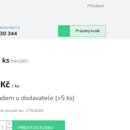
omu nebo bytu
Přihlášení
cká podpora:
Nákupní
Prázdný košík
30 344
košík
 ks
EMA2857
 Kč
/ ks
á
adem u dodavatele
(
>5 ks
)
e doručit do:
17.8.2026
PŘIDAT DO KOŠÍKU