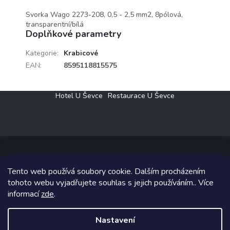
Svorka Wago 2273-208, 0,5 - 2,5 mm2, 8pólová,
transparentní/bílá
Doplňkové parametry
Kategorie
:
Krabicové
EAN
:
8595118815575
Z
Hotel U Ševce
Restaurace U Ševce
á
p
a
t
í
Tento web používá soubory cookie. Dalším procházením
Copyright 2026
Elektro Klesný s.r.o.
. Všechna práva vyhrazena.
tohoto webu vyjadřujete souhlas s jejich používáním.. Více
informací
zde
.
Grafický návrh vytvořil a na Shoptet implementoval
Tomáš Hlad
&
Shoptetak.cz
.
Nastavení