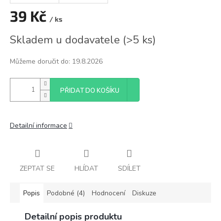
39 Kč
/ ks
Měrná
Skladem u dodavatele
(
>5 ks
)
cena:
Můžeme doručit do:
19.8.2026
PŘIDAT DO KOŠÍKU
Detailní informace
ZEPTAT SE
HLÍDAT
SDÍLET
Popis
Podobné (4)
Hodnocení
Diskuze
Detailní popis produktu