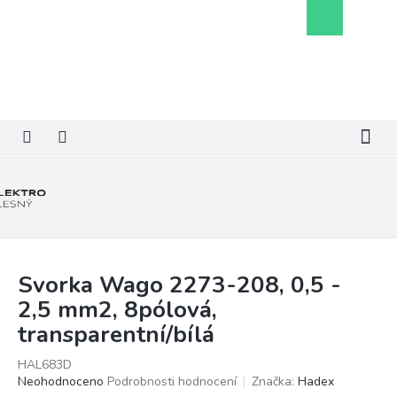
Přejít
Nákupní
na
košík
obsah
Svorka Wago 2273-208, 0,5 -
2,5 mm2, 8pólová,
transparentní/bílá
HAL683D
Průměrné
Neohodnoceno
Podrobnosti hodnocení
Značka:
Hadex