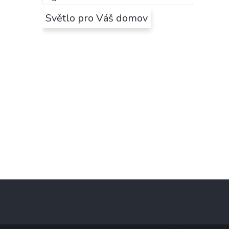
Světlo pro Váš domov
Z
á
p
a