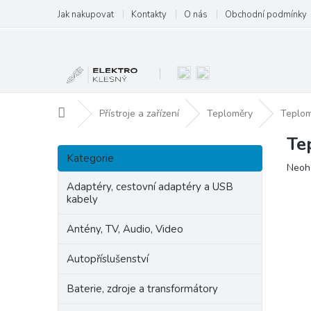
Přejít
Jak nakupovat
Kontakty
O nás
Obchodní podmínky
na
obsah
Domů
Přístroje a zařízení
Teploměry
Teplom
Te
P
Přeskočit
o
Kategorie
kategorie
Prům
Neoh
s
hodn
t
Adaptéry, cestovní adaptéry a USB
produ
kabely
r
je
a
0,0
Antény, TV, Audio, Video
n
z
5
n
Autopříslušenství
hvězd
í
p
Baterie, zdroje a transformátory
a
n