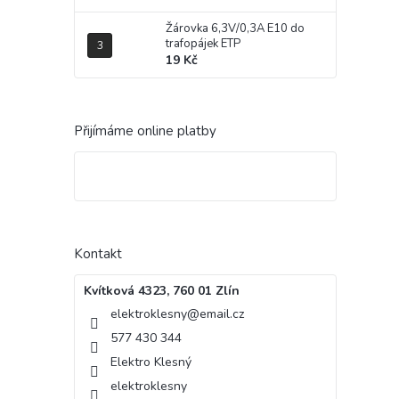
Žárovka 6,3V/0,3A E10 do
trafopájek ETP
19 Kč
Přijímáme online platby
Kontakt
Kvítková 4323, 760 01 Zlín
elektroklesny
@
email.cz
577 430 344
Elektro Klesný
elektroklesny