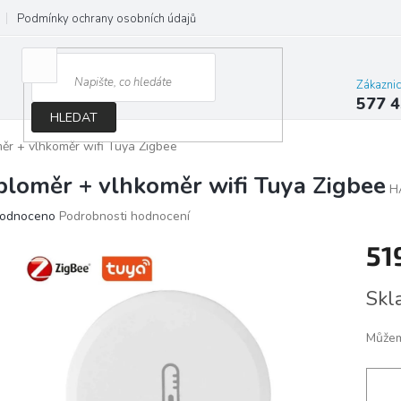
Podmínky ochrany osobních údajů
Jak správně vybrat osvětlení do d
Zákazni
577 4
HLEDAT
ěr + vlhkoměr wifi Tuya Zigbee
ploměr + vlhkoměr wifi Tuya Zigbee
H
ěrné
odnoceno
Podrobnosti hodnocení
ocení
51
ktu
Měrn
Skl
cena:
iček.
Můžem