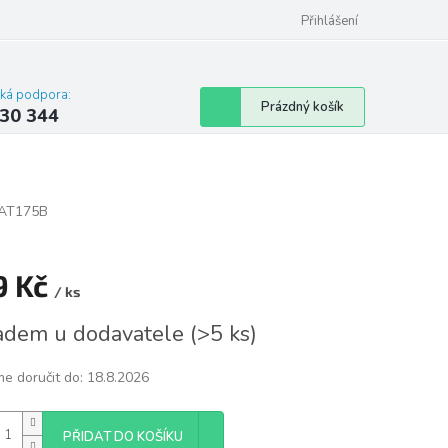
omu nebo bytu
Přihlášení
cká podpora:
Nákupní
Prázdný košík
30 344
košík
AT175B
9 Kč
/ ks
á
adem u dodavatele
(
>5 ks
)
e doručit do:
18.8.2026
PŘIDAT DO KOŠÍKU