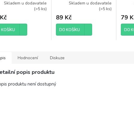
tning konektor,
konektor, silikon, 0,5m
prem
Skladem u dodavatele
Skladem u dodavatele
(
>5 ks
)
(
>5 ks
)
kon, 0,5m
 Kč
89 Kč
79 K
 KOŠÍKU
DO KOŠÍKU
DO K
pis
Hodnocení
Diskuze
etailní popis produktu
pis produktu není dostupný