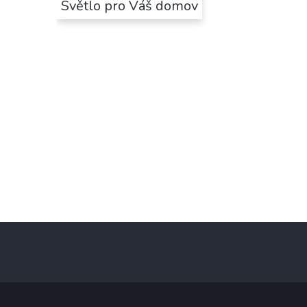
Světlo pro Váš domov
Z
á
p
a
t
í