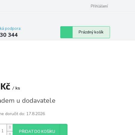
omu nebo bytu
Přihlášení
cká podpora:
Nákupní
Prázdný košík
30 344
košík
 Kč
/ ks
á
adem u dodavatele
e doručit do:
17.8.2026
PŘIDAT DO KOŠÍKU