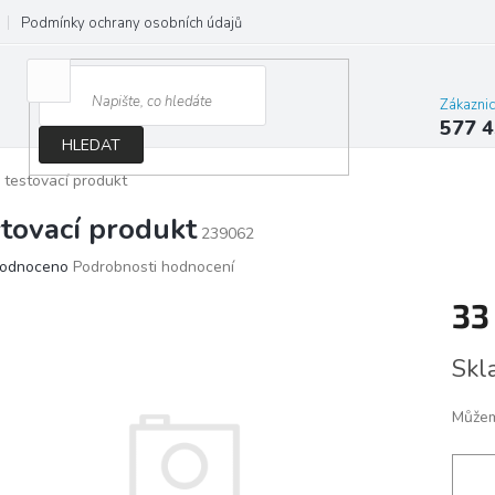
Podmínky ochrany osobních údajů
Jak správně vybrat osvětlení do d
Zákazni
577 4
HLEDAT
testovací produkt
stovací produkt
239062
ěrné
odnoceno
Podrobnosti hodnocení
ocení
33
ktu
Měrn
Skl
cena:
iček.
Můžem