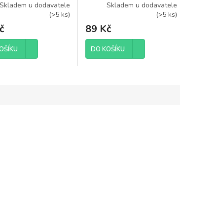
ium kabel 6mm
Lightning konektor,
Skladem u dodavatele
Skladem u dodavatele
(
>5 ks
)
(
>5 ks
)
silikon, 0,5m
č
89 Kč
OŠÍKU
DO KOŠÍKU