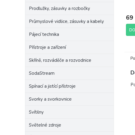
Ligh
Prodlužky, zásuvky a rozbočky
sili
69
Průmyslové vidlice, zásuvky a kabely
DO
Pájecí technika
Přístroje a zařízení
Po
Skříně, rozváděče a rozvodnice
D
SodaStream
Po
Spínací a jistící přístroje
Svorky a svorkovnice
Svítilny
Světelné zdroje