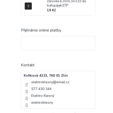
Žárovka 6,3V/0,3A E10 do
trafopájek ETP
19 Kč
Přijímáme online platby
Kontakt
Kvítková 4323, 760 01 Zlín
elektroklesny
@
email.cz
577 430 344
Elektro Klesný
elektroklesny