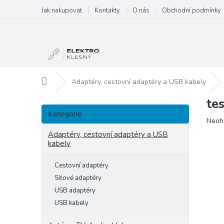
Přejít
Jak nakupovat
Kontakty
O nás
Obchodní podmínky
na
obsah
Domů
Adaptéry, cestovní adaptéry a USB kabely
te
P
Přeskočit
o
Kategorie
kategorie
Prům
Neoh
s
hodn
t
Adaptéry, cestovní adaptéry a USB
produ
kabely
r
je
a
0,0
Cestovní adaptéry
n
z
5
n
Síťové adaptéry
hvězd
í
USB adaptéry
p
USB kabely
a
n