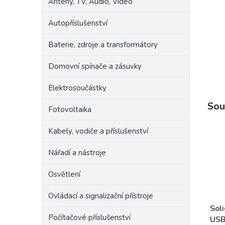
Antény, TV, Audio, Video
e
l
Autopříslušenství
Baterie, zdroje a transformátory
Domovní spínače a zásuvky
Elektrosoučástky
Sou
Fotovoltaika
Kabely, vodiče a příslušenství
Nářadí a nástroje
Osvětlení
Ovládací a signalizační přístroje
Soli
Počítačové příslušenství
USB