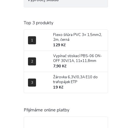
Top 3 produkty
Flexo šňůra PVC 3× 1,5mm2,
2m, černá
129 Kč
Vypínač stiskací PBS-06 ON-
OFF 30V/1A, 11x11,8mm
7,90 Kč
Žárovka 6,3V/0,3A E10 do
trafopájek ETP
19 Kč
Přijímáme online platby