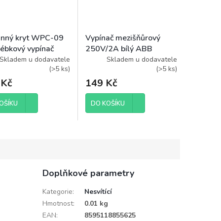
nný kryt WPC-09
Vypínač mezišňůrový
lébkový vypínač
250V/2A bílý ABB
3251-01915
Skladem u dodavatele
Skladem u dodavatele
(
>5 ks
)
(
>5 ks
)
 Kč
149 Kč
OŠÍKU
DO KOŠÍKU
Doplňkové parametry
Kategorie
:
Nesvítící
Hmotnost
:
0.01 kg
EAN
:
8595118855625