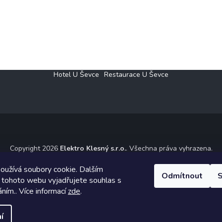
Hotel U Ševce
Restaurace U Ševce
Copyright 2026
Elektro Klesný s.r.o.
. Všechna práva vyhrazena.
ický návrh vytvořil a na Shoptet implementoval
Tomáš Hlad
&
Shoptet
oužívá soubory cookie. Dalším
Odmítnout
S
 tohoto webu vyjadřujete souhlas s
Vytvořil Shoptet
áním.. Více informací
zde
.
í