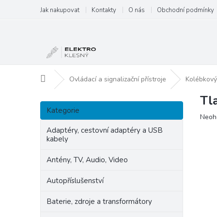
Přejít
Jak nakupovat
Kontakty
O nás
Obchodní podmínky
na
obsah
Domů
Ovládací a signalizační přístroje
Kolébkový
Tl
P
Přeskočit
o
Kategorie
kategorie
Prům
Neoh
s
hodn
t
Adaptéry, cestovní adaptéry a USB
produ
kabely
r
je
a
0,0
Antény, TV, Audio, Video
n
z
5
n
Autopříslušenství
hvězd
í
p
Baterie, zdroje a transformátory
a
n