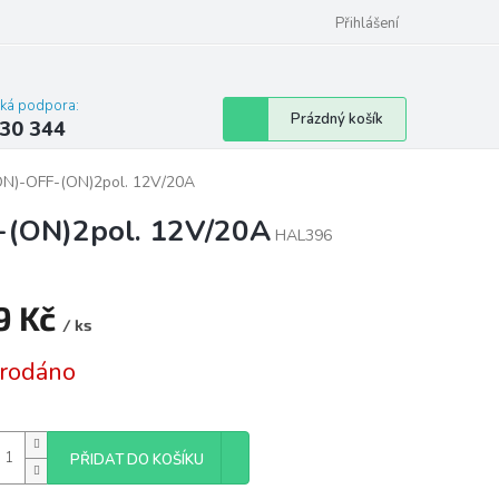
omu nebo bytu
Přihlášení
cká podpora:
Nákupní
Prázdný košík
30 344
košík
ON)-OFF-(ON)2pol. 12V/20A
-(ON)2pol. 12V/20A
HAL396
9 Kč
/ ks
á
rodáno
PŘIDAT DO KOŠÍKU