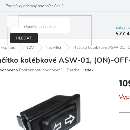
Podmínky ochrany osobních údajů
Jak správně vybrat osvětlení do d
Zákazni
577 4
HLEDAT
 vypínač
12V
Nesvítící
Tlačítko kolébkové ASW-01, (
ačítko kolébkové ASW-01, (ON)-OFF
ěrné
odnoceno
Podrobnosti hodnocení
Značka:
Hadex
ocení
10
ktu
Měrn
Vyp
cena:
iček.