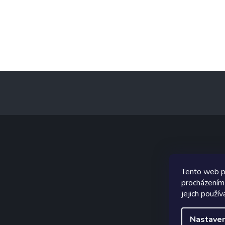
Z
á
p
a
t
í
Graf
Tento web p
procházením
jejich použív
Nastaven