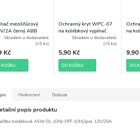
ínač mezišňůrový
Ochranný kryt WPC-07
Ochra
V/2A černý ABB
na kolébkový vypínač
na ko
1-01910
malý
velký
Skladem u dodavatele
Skladem u dodavatele
(
>5 ks
)
(
>5 ks
)
9 Kč
5,90 Kč
9,90
 KOŠÍKU
DO KOŠÍKU
DO K
pis
Hodnocení
Diskuze
etailní popis produktu
ačítko kolébkové ASW-01, (ON)-OFF-(ON)2pol. 12V/20A