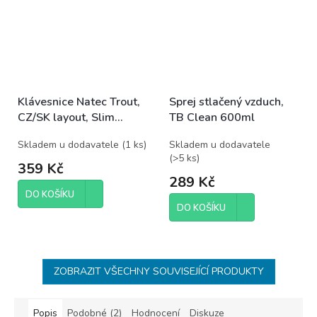
Klávesnice Natec Trout,
Sprej stlačený vzduch,
CZ/SK layout, Slim
TB Clean 600ml
multimedia, 1,8m kabel
Skladem u dodavatele
(
1 ks
)
Skladem u dodavatele
(
>5 ks
)
359 Kč
289 Kč
DO KOŠÍKU
DO KOŠÍKU
ZOBRAZIT VŠECHNY SOUVISEJÍCÍ PRODUKTY
Popis
Podobné (2)
Hodnocení
Diskuze