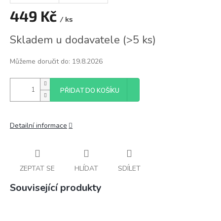
449 Kč
/ ks
Měrná
Skladem u dodavatele
(
>5 ks
)
cena:
Můžeme doručit do:
19.8.2026
PŘIDAT DO KOŠÍKU
Detailní informace
ZEPTAT SE
HLÍDAT
SDÍLET
Související produkty