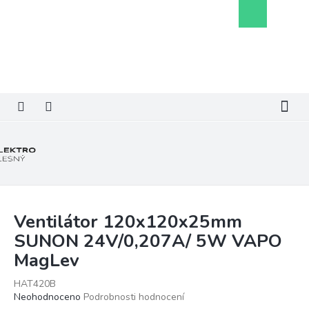
Přejít
Nákupní
na
košík
obsah
Ventilátor 120x120x25mm
SUNON 24V/0,207A/ 5W VAPO
MagLev
HAT420B
Průměrné
Neohodnoceno
Podrobnosti hodnocení