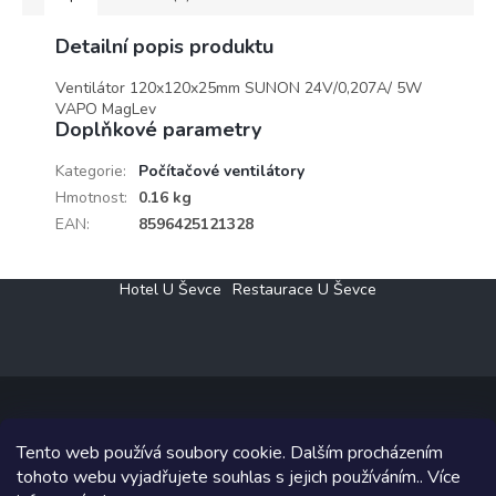
Detailní popis produktu
Ventilátor 120x120x25mm SUNON 24V/0,207A/ 5W
VAPO MagLev
Doplňkové parametry
Kategorie
:
Počítačové ventilátory
Hmotnost
:
0.16 kg
EAN
:
8596425121328
Z
Hotel U Ševce
Restaurace U Ševce
á
p
a
t
í
Tento web používá soubory cookie. Dalším procházením
Copyright 2026
Elektro Klesný s.r.o.
. Všechna práva vyhrazena.
tohoto webu vyjadřujete souhlas s jejich používáním.. Více