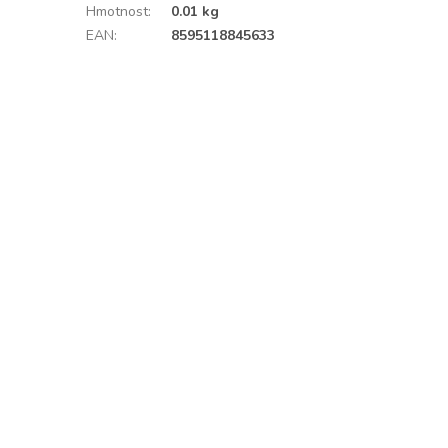
Hmotnost
:
0.01 kg
EAN
:
8595118845633