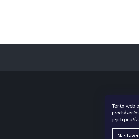
Z
á
p
a
t
í
Graf
Tento web p
procházením
jejich použív
Nastaven