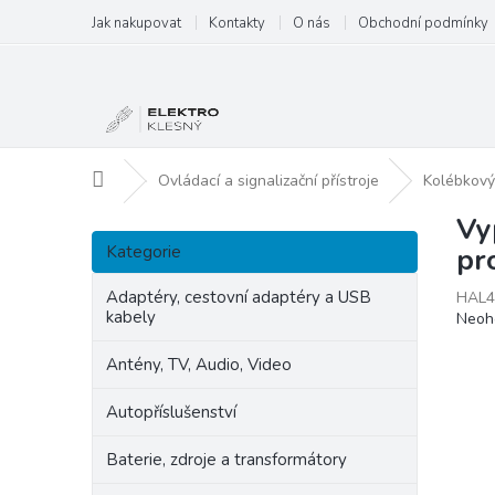
Přejít
Jak nakupovat
Kontakty
O nás
Obchodní podmínky
na
obsah
Domů
Ovládací a signalizační přístroje
Kolébkový
Vy
P
Přeskočit
o
Kategorie
pr
kategorie
s
t
Adaptéry, cestovní adaptéry a USB
HAL4
kabely
Prům
Neoh
r
hodn
a
produ
Antény, TV, Audio, Video
n
je
n
0,0
Autopříslušenství
í
z
p
5
Baterie, zdroje a transformátory
hvězd
a
n