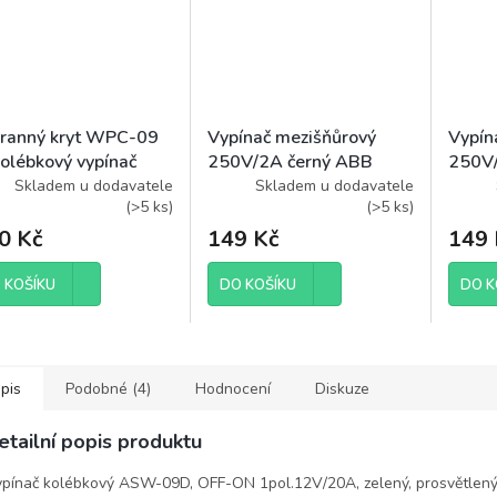
ranný kryt WPC-09
Vypínač mezišňůrový
Vypín
kolébkový vypínač
250V/2A černý ABB
250V/
ký
3251-01910
3251
Skladem u dodavatele
Skladem u dodavatele
(
>5 ks
)
(
>5 ks
)
0 Kč
149 Kč
149 
 KOŠÍKU
DO KOŠÍKU
DO K
pis
Podobné (4)
Hodnocení
Diskuze
etailní popis produktu
pínač kolébkový ASW-09D, OFF-ON 1pol.12V/20A, zelený, prosvětlen