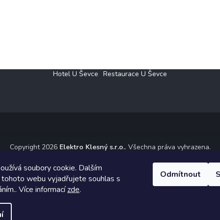
Hotel U Ševce
Restaurace U Ševce
Copyright 2026
Elektro Klesný s.r.o.
. Všechna práva vyhrazena.
ický návrh vytvořil a na Shoptet implementoval
Tomáš Hlad
&
Shoptet
oužívá soubory cookie. Dalším
Odmítnout
S
 tohoto webu vyjadřujete souhlas s
Vytvořil Shoptet
áním.. Více informací
zde
.
í