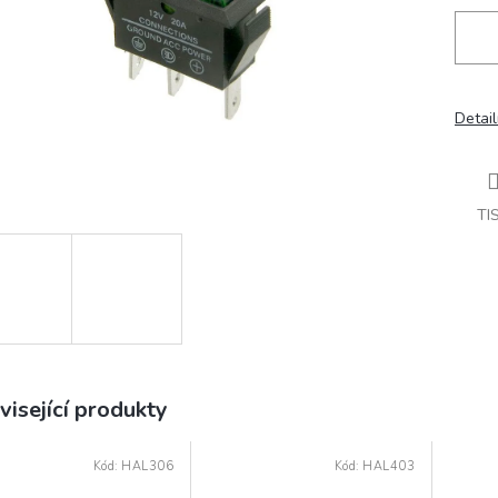
Detail
TI
visející produkty
Kód:
HAL306
Kód:
HAL403