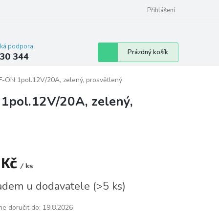
omu nebo bytu
Přihlášení
cká podpora:
Nákupní
Prázdný košík
30 344
košík
-ON 1pol.12V/20A, zelený, prosvětlený
pol.12V/20A, zelený,
 Kč
/ ks
á
adem u dodavatele
(
>5 ks
)
e doručit do:
19.8.2026