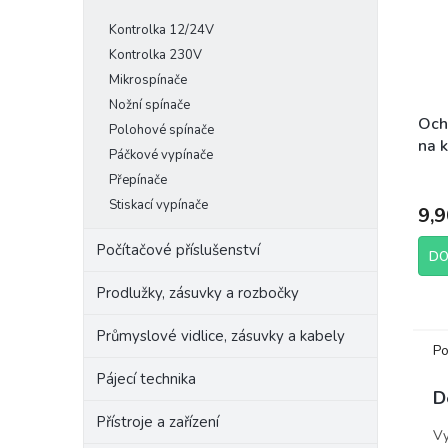
Kontrolka 12/24V
Kontrolka 230V
Mikrospínače
Nožní spínače
Och
Polohové spínače
na 
Páčkové vypínače
vel
Přepínače
Stiskací vypínače
9,9
Počítačové příslušenství
DO
Prodlužky, zásuvky a rozbočky
Průmyslové vidlice, zásuvky a kabely
Po
Pájecí technika
D
Přístroje a zařízení
Vy