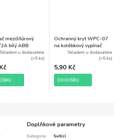
ač mezišňůrový
Ochranný kryt WPC-07
2A bílý ABB
na kolébkový vypínač
-01915
malý
Skladem u dodavatele
Skladem u dodavatele
(
>5 ks
)
(
>5 ks
)
Kč
5,90 Kč
OŠÍKU
DO KOŠÍKU
Doplňkové parametry
ý
Kategorie
:
Svítící