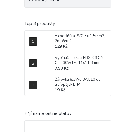
Top 3 produkty
Flexo šňůra PVC 3× 1,5mm2,
2m, černá
129 Kč
Vypínač stiskací PBS-06 ON-
OFF 30V/1A, 11x11,8mm
7,90 Kč
Žárovka 6,3V/0,3A E10 do
trafopájek ETP
19 Kč
Přijímáme online platby