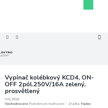
Přejít
Nákupní
na
košík
obsah
Vypínač kolébkový KCD4, ON-
OFF 2pól.250V/16A zelený,
prosvětlený
HAL381B
Průměrné
Neohodnoceno
Podrobnosti hodnocení
Značka:
Hadex