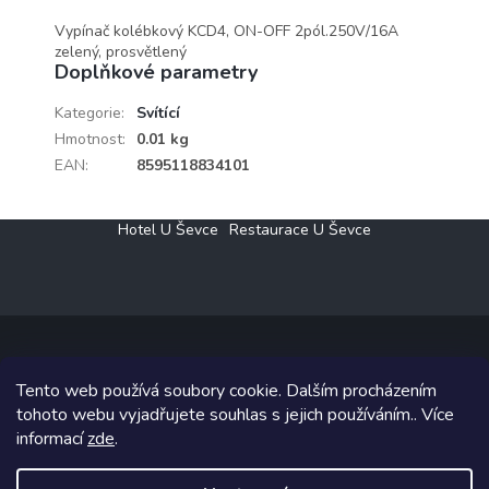
Vypínač kolébkový KCD4, ON-OFF 2pól.250V/16A
zelený, prosvětlený
Doplňkové parametry
Kategorie
:
Svítící
Hmotnost
:
0.01 kg
EAN
:
8595118834101
Z
Hotel U Ševce
Restaurace U Ševce
á
p
a
t
í
Tento web používá soubory cookie. Dalším procházením
Copyright 2026
Elektro Klesný s.r.o.
. Všechna práva vyhrazena.
tohoto webu vyjadřujete souhlas s jejich používáním.. Více
informací
zde
.
Grafický návrh vytvořil a na Shoptet implementoval
Tomáš Hlad
&
Shoptetak.cz
.