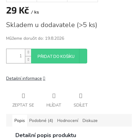
29 Kč
/ ks
Měrná
Skladem u dodavatele
(
>5 ks
)
cena:
Můžeme doručit do:
19.8.2026
PŘIDAT DO KOŠÍKU
Detailní informace
ZEPTAT SE
HLÍDAT
SDÍLET
Popis
Podobné (4)
Hodnocení
Diskuze
Detailní popis produktu