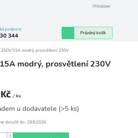
omu nebo bytu
Přihlášení
cká podpora:
Nákupní
Prázdný košík
30 344
košík
.250V/15A modrý, prosvětlení 230V
15A modrý, prosvětlení 230V
 Kč
/ ks
á
adem u dodavatele
(
>5 ks
)
e doručit do:
18.8.2026