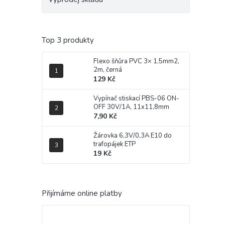
Top 3 produkty
Flexo šňůra PVC 3× 1,5mm2,
2m, černá
129 Kč
Vypínač stiskací PBS-06 ON-
OFF 30V/1A, 11x11,8mm
7,90 Kč
Žárovka 6,3V/0,3A E10 do
trafopájek ETP
19 Kč
Přijímáme online platby