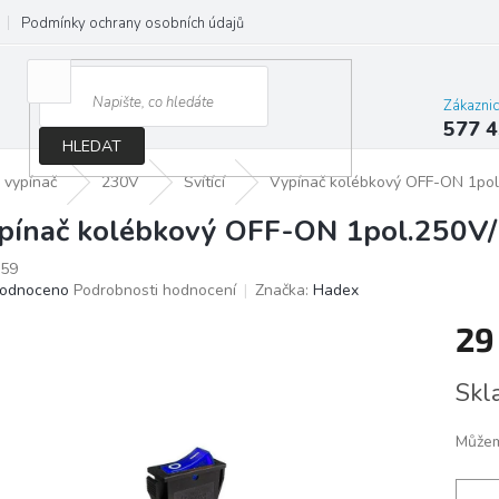
Podmínky ochrany osobních údajů
Jak správně vybrat osvětlení do d
Zákazni
577 4
HLEDAT
 vypínač
230V
Svítící
Vypínač kolébkový OFF-ON 1pol
pínač kolébkový OFF-ON 1pol.250V/
59
ěrné
odnoceno
Podrobnosti hodnocení
Značka:
Hadex
ocení
29
ktu
Měrn
Skl
cena:
iček.
Můžem