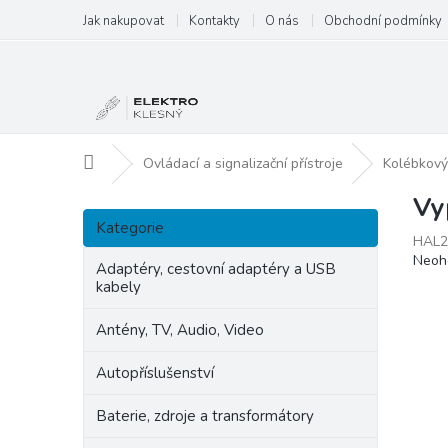
Přejít
Jak nakupovat
Kontakty
O nás
Obchodní podmínky
na
obsah
Domů
Ovládací a signalizační přístroje
Kolébkový
Vy
P
Přeskočit
o
Kategorie
kategorie
HAL2
s
Prům
Neoh
t
Adaptéry, cestovní adaptéry a USB
hodn
kabely
r
produ
a
je
Antény, TV, Audio, Video
n
0,0
z
n
Autopříslušenství
5
í
hvězd
p
Baterie, zdroje a transformátory
a
n