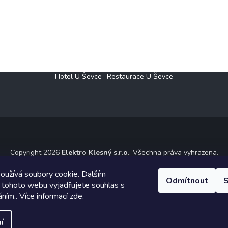
Hotel U Ševce
Restaurace U Ševce
Copyright 2026
Elektro Klesný s.r.o.
. Všechna práva vyhrazena.
ický návrh vytvořil a na Shoptet implementoval
Tomáš Hlad
&
Shoptet
oužívá soubory cookie. Dalším
Odmítnout
S
 tohoto webu vyjadřujete souhlas s
Vytvořil Shoptet
áním.. Více informací
zde
.
í