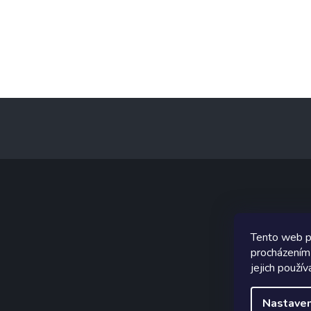
Z
á
p
a
t
í
Graf
Tento web p
procházením
jejich použív
Nastaven