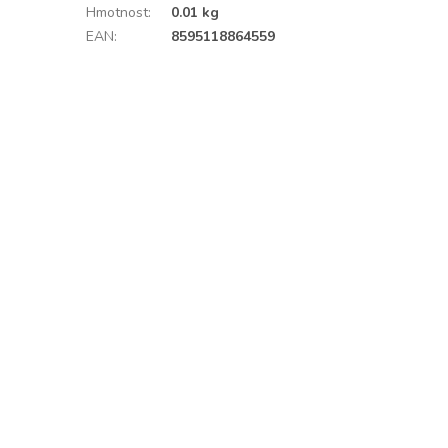
Hmotnost
:
0.01 kg
EAN
:
8595118864559