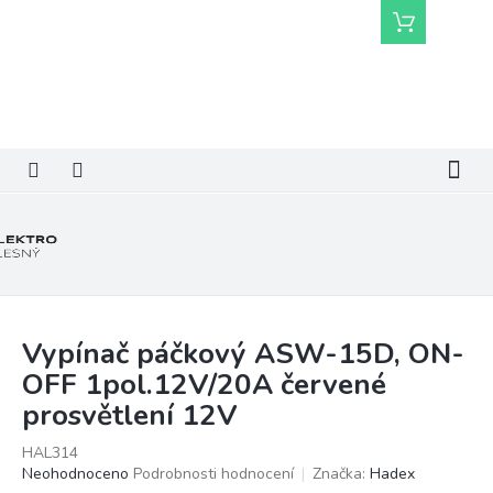
Přejít
Nákupní
na
košík
obsah
Vypínač páčkový ASW-15D, ON-
OFF 1pol.12V/20A červené
prosvětlení 12V
HAL314
Průměrné
Neohodnoceno
Podrobnosti hodnocení
Značka:
Hadex