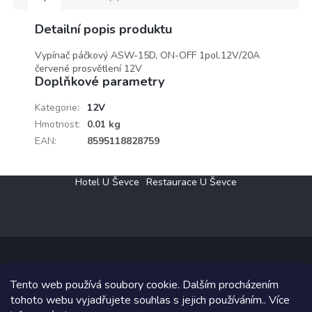
Detailní popis produktu
Vypínač páčkový ASW-15D, ON-OFF 1pol.12V/20A
červené prosvětlení 12V
Doplňkové parametry
Kategorie
:
12V
Hmotnost
:
0.01 kg
EAN
:
8595118828759
Z
Hotel U Ševce
Restaurace U Ševce
á
p
a
t
í
Tento web používá soubory cookie. Dalším procházením
Copyright 2026
Elektro Klesný s.r.o.
. Všechna práva vyhrazena.
tohoto webu vyjadřujete souhlas s jejich používáním.. Více