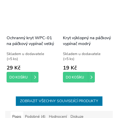
Ochranný kryt WPC-01
Kryt výklopný na páčkový
na páčkový vypínač velký
vypínač modrý
Skladem u dodavatele
Skladem u dodavatele
(
>5 ks
)
(
>5 ks
)
29 Kč
19 Kč
DO KOŠÍKU
DO KOŠÍKU
ZOBRAZIT VŠECHNY SOUVISEJÍCÍ PRODUKTY
Popis
Podobné (4)
Hodnocení
Diskuze