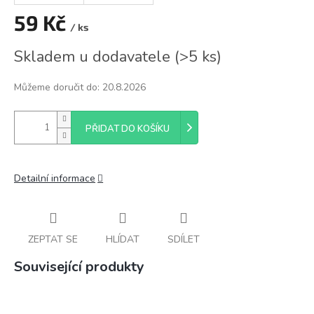
59 Kč
/ ks
Měrná
Skladem u dodavatele
(
>5 ks
)
cena:
Můžeme doručit do:
20.8.2026
PŘIDAT DO KOŠÍKU
Detailní informace
ZEPTAT SE
HLÍDAT
SDÍLET
Související produkty