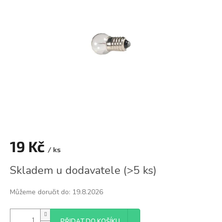
z
5
hvězdiček.
19 Kč
/ ks
Měrná
Skladem u dodavatele
(
>5 ks
)
cena:
Můžeme doručit do:
19.8.2026
PŘIDAT DO KOŠÍKU