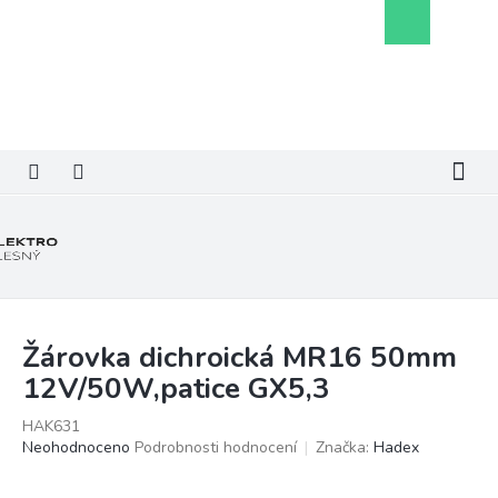
Přejít
Nákupní
na
košík
obsah
Žárovka dichroická MR16 50mm
12V/50W,patice GX5,3
HAK631
Průměrné
Neohodnoceno
Podrobnosti hodnocení
Značka:
Hadex
hodnocení
produktu