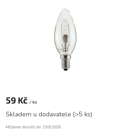
je
0,0
z
5
hvězdiček.
59 Kč
/ ks
Měrná
Skladem u dodavatele
(
>5 ks
)
cena:
Můžeme doručit do:
19.8.2026