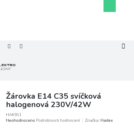
Přejít
Nákupní
na
košík
obsah
Žárovka E14 C35 svíčková
halogenová 230V/42W
HAK911
Průměrné
Neohodnoceno
Podrobnosti hodnocení
Značka:
Hadex
hodnocení
produktu