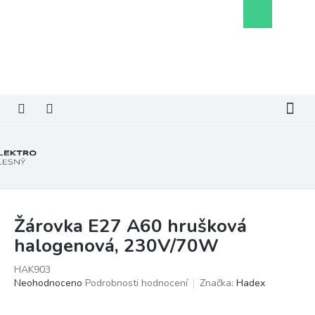
Přejít
Nákupní
na
košík
obsah
Žárovka E27 A60 hrušková
halogenová, 230V/70W
HAK903
Průměrné
Neohodnoceno
Podrobnosti hodnocení
Značka:
Hadex
hodnocení
produktu