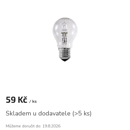
je
0,0
z
5
hvězdiček.
59 Kč
/ ks
Měrná
Skladem u dodavatele
(
>5 ks
)
cena:
Můžeme doručit do:
19.8.2026