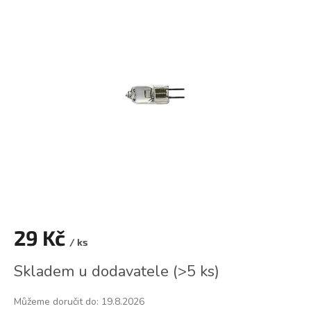
je
0,0
z
5
hvězdiček.
29 Kč
/ ks
Měrná
Skladem u dodavatele
(
>5 ks
)
cena:
Můžeme doručit do:
19.8.2026