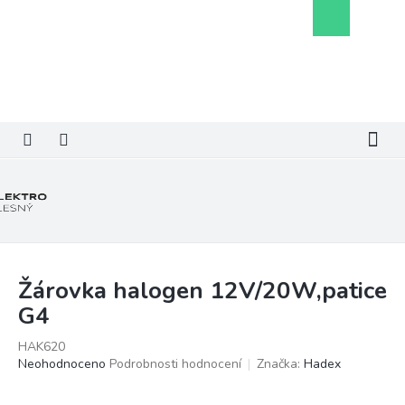
Přejít
Nákupní
na
košík
obsah
Žárovka halogen 12V/20W,patice
G4
HAK620
Průměrné
Neohodnoceno
Podrobnosti hodnocení
Značka:
Hadex
hodnocení
produktu