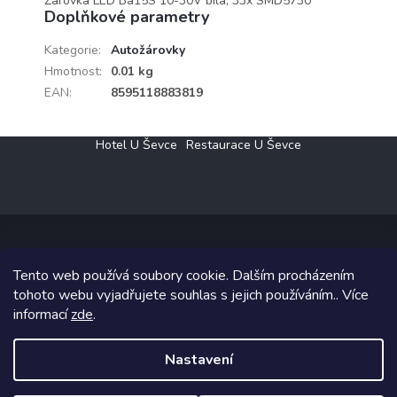
Žárovka LED Ba15S 10-30V bílá, 33x SMD5730
Doplňkové parametry
Kategorie
:
Autožárovky
Hmotnost
:
0.01 kg
EAN
:
8595118883819
Z
Hotel U Ševce
Restaurace U Ševce
á
p
a
t
í
Tento web používá soubory cookie. Dalším procházením
Copyright 2026
Elektro Klesný s.r.o.
. Všechna práva vyhrazena.
tohoto webu vyjadřujete souhlas s jejich používáním.. Více
informací
zde
.
Grafický návrh vytvořil a na Shoptet implementoval
Tomáš Hlad
&
Shoptetak.cz
.
Nastavení
Vytvořil Shoptet