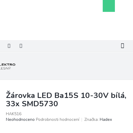
Přejít
Nákupní
na
košík
obsah
Žárovka LED Ba15S 10-30V bílá,
33x SMD5730
HAK516
Průměrné
Neohodnoceno
Podrobnosti hodnocení
Značka:
Hadex
hodnocení
produktu