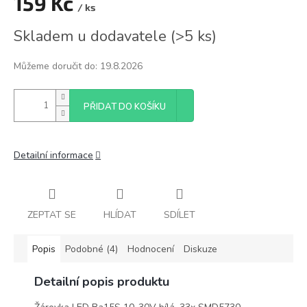
159 Kč
/ ks
Měrná
Skladem u dodavatele
(
>5 ks
)
cena:
Můžeme doručit do:
19.8.2026
PŘIDAT DO KOŠÍKU
Detailní informace
ZEPTAT SE
HLÍDAT
SDÍLET
Popis
Podobné (4)
Hodnocení
Diskuze
Detailní popis produktu