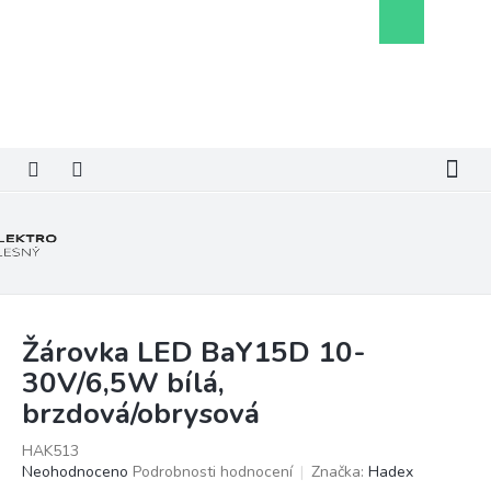
Přejít
Nákupní
na
košík
obsah
Žárovka LED BaY15D 10-
30V/6,5W bílá,
brzdová/obrysová
HAK513
Průměrné
Neohodnoceno
Podrobnosti hodnocení
Značka:
Hadex