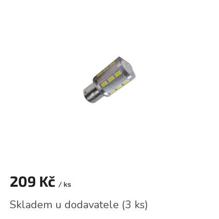
hodnocení
produktu
je
0,0
z
5
hvězdiček.
209 Kč
/ ks
Měrná
Skladem u dodavatele
(
3 ks
)
cena: