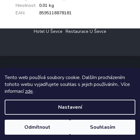
Hmotnost
:
0.01 kg
EAN
:
8595118878181
Z
Hotel U Ševce
Restaurace U Ševce
á
p
a
t
í
Tento web používá soubory cookie. Dalším procházením
Copyright 2026
Elektro Klesný s.r.o.
. Všechna práva vyhrazena.
tohoto webu vyjadřujete souhlas s jejich používáním.. Více
informací
zde
.
Grafický návrh vytvořil a na Shoptet implementoval
Tomáš Hlad
&
Shoptetak.cz
.
Nastavení
Vytvořil Shoptet
Odmítnout
Souhlasím