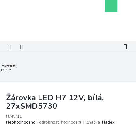
Přejít
Nákupní
na
košík
obsah
Žárovka LED H7 12V, bílá,
27xSMD5730
HAK711
Průměrné
Neohodnoceno
Podrobnosti hodnocení
Značka:
Hadex
hodnocení
produktu