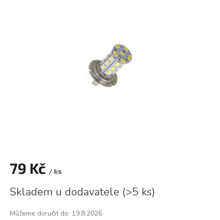
je
0,0
z
5
hvězdiček.
79 Kč
/ ks
Měrná
Skladem u dodavatele
(
>5 ks
)
cena:
Můžeme doručit do:
19.8.2026