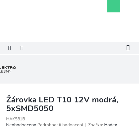
Přejít
Nákupní
na
košík
obsah
Žárovka LED T10 12V modrá,
5xSMD5050
HAK581B
Průměrné
Neohodnoceno
Podrobnosti hodnocení
Značka:
Hadex
hodnocení
produktu