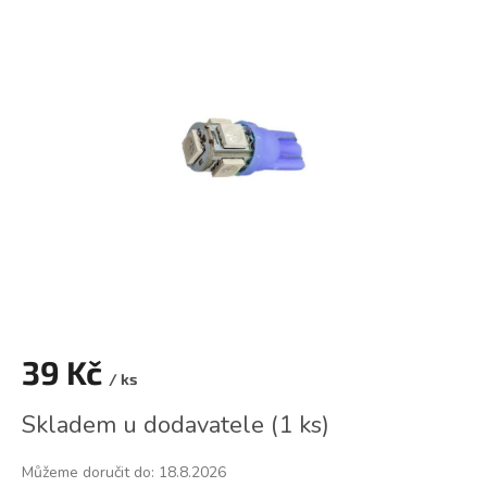
je
0,0
z
5
hvězdiček.
39 Kč
/ ks
Měrná
Skladem u dodavatele
(
1 ks
)
cena:
Můžeme doručit do:
18.8.2026