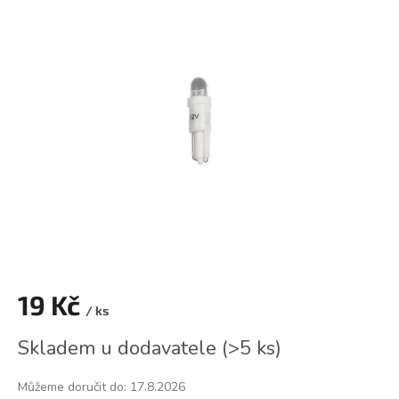
je
0,0
z
5
hvězdiček.
19 Kč
/ ks
Měrná
Skladem u dodavatele
(
>5 ks
)
cena:
Můžeme doručit do:
17.8.2026