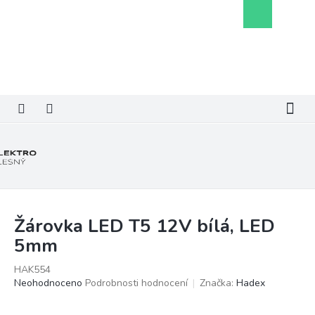
Přejít
Nákupní
na
košík
obsah
Žárovka LED T5 12V bílá, LED
5mm
HAK554
Průměrné
Neohodnoceno
Podrobnosti hodnocení
Značka:
Hadex
hodnocení
produktu