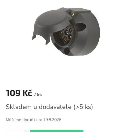
0,0
z
5
hvězdiček.
109 Kč
/ ks
Měrná
Skladem u dodavatele
(
>5 ks
)
cena:
Můžeme doručit do:
19.8.2026