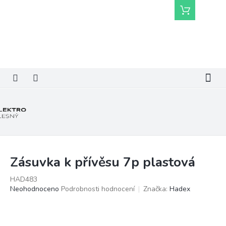
Přejít
Nákupní
na
košík
obsah
Zásuvka k přívěsu 7p plastová
HAD483
Průměrné
Neohodnoceno
Podrobnosti hodnocení
Značka:
Hadex
hodnocení
produktu
je