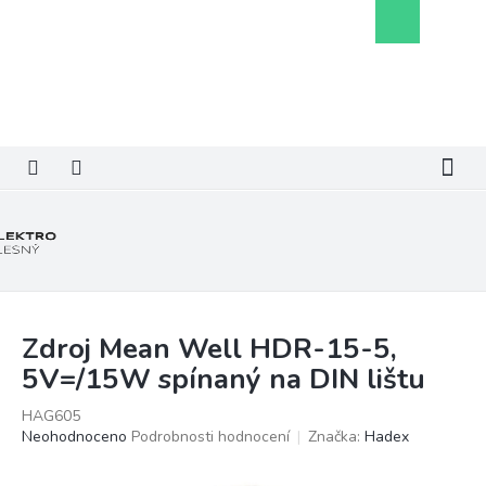
Přejít
Nákupní
na
košík
obsah
Zdroj Mean Well HDR-15-5,
5V=/15W spínaný na DIN lištu
HAG605
Průměrné
Neohodnoceno
Podrobnosti hodnocení
Značka:
Hadex
hodnocení
produktu