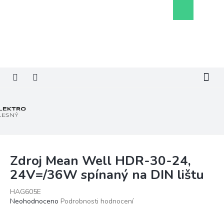
Přejít
Nákupní
na
košík
obsah
Zdroj Mean Well HDR-30-24,
24V=/36W spínaný na DIN lištu
HAG605E
Průměrné
Neohodnoceno
Podrobnosti hodnocení
hodnocení
produktu