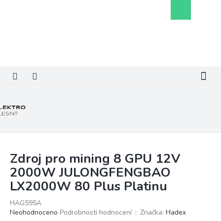
Přejít
Nákupní
na
košík
obsah
Zdroj pro mining 8 GPU 12V
2000W JULONGFENGBAO
LX2000W 80 Plus Platinu
HAG595A
Průměrné
Neohodnoceno
Podrobnosti hodnocení
Značka:
Hadex