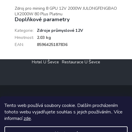
Zdroj pro mining 8 GPU 12V 2000W JULONGFENGBAO
LX2000W 80 Plus Platinu
Doplňkové parametry
Kategorie
:
Zdroje průmyslové 12V
Hmotnost
:
2.03 kg
EAN
:
8596425187836
Z
Hotel U Ševce
Restaurace U Ševce
á
p
a
t
í
Tento web používá soubory cookie. Dalším procházením
Copyright 2026
Elektro Klesný s.r.o.
. Všechna práva vyhrazena.
tohoto webu vyjadřujete souhlas s jejich používáním.. Více
informací
zde
.
Grafický návrh vytvořil a na Shoptet implementoval
Tomáš Hlad
&
Shoptetak.cz
.