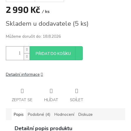
2 990 Kč
/ ks
Měrná
Skladem u dodavatele
(
5 ks
)
cena:
Můžeme doručit do:
18.8.2026
PŘIDAT DO KOŠÍKU
Detailní informace
ZEPTAT SE
HLÍDAT
SDÍLET
Popis
Podobné (4)
Hodnocení
Diskuze
Detailní popis produktu