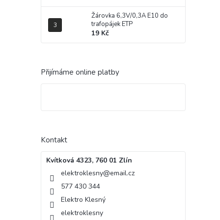
Žárovka 6,3V/0,3A E10 do
trafopájek ETP
19 Kč
Přijímáme online platby
Kontakt
Kvítková 4323, 760 01 Zlín
elektroklesny
@
email.cz
577 430 344
Elektro Klesný
elektroklesny