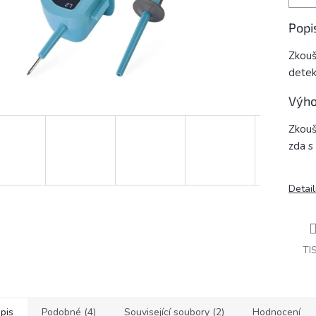
Popi
Zkouš
detek
Výho
Zkouš
zda s
Detail
TI
pis
Podobné (4)
Související soubory (2)
Hodnocení