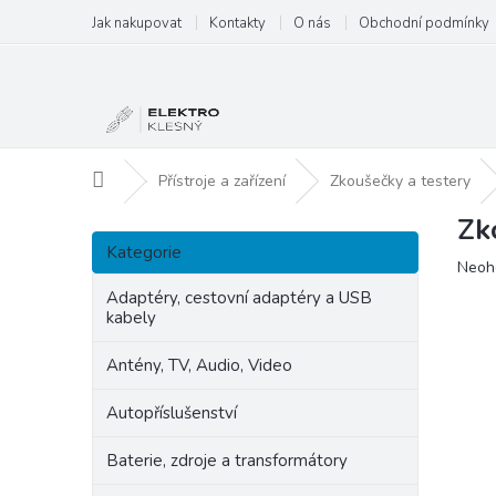
Přejít
Jak nakupovat
Kontakty
O nás
Obchodní podmínky
na
obsah
Domů
Přístroje a zařízení
Zkoušečky a testery
Zk
P
Přeskočit
o
Kategorie
kategorie
Prům
Neoh
s
hodn
t
Adaptéry, cestovní adaptéry a USB
produ
kabely
r
je
a
0,0
Antény, TV, Audio, Video
n
z
5
n
Autopříslušenství
hvězd
í
p
Baterie, zdroje a transformátory
a
n