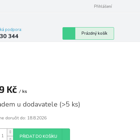
omu nebo bytu
Přihlášení
cká podpora:
Nákupní
Prázdný košík
30 344
košík
9 Kč
/ ks
á
adem u dodavatele
(
>5 ks
)
e doručit do:
18.8.2026
PŘIDAT DO KOŠÍKU