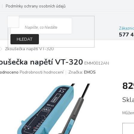
Podmínky ochrany osobních údajů
Jak správně vybrat osvětlení do d
Zákazni
577 4
HLEDAT
Zkoušečka napětí VT-320
oušečka napětí VT-320
EMM0012AN
ěrné
odnoceno
Podrobnosti hodnocení
Značka:
EMOS
ocení
82
ktu
Měrn
Skl
cena:
iček.
Můžem