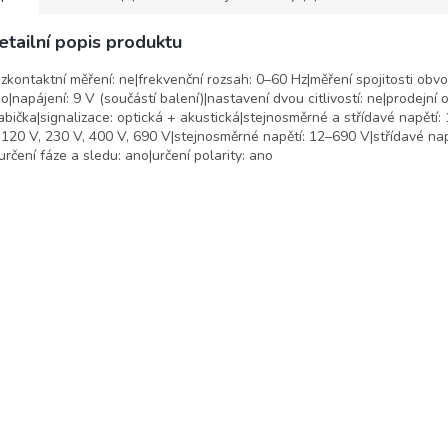
etailní popis produktu
zkontaktní měření: ne|frekvenční rozsah: 0–60 Hz|měření spojitosti obvo
o|napájení: 9 V (součástí balení)|nastavení dvou citlivostí: ne|prodejní o
abička|signalizace: optická + akustická|stejnosměrné a střídavé napětí: 
 120 V, 230 V, 400 V, 690 V|stejnosměrné napětí: 12–690 V|střídavé na
určení fáze a sledu: ano|určení polarity: ano