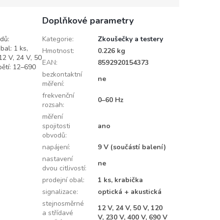
Doplňkové parametry
dů:
Kategorie
:
Zkoušečky a testery
bal: 1 ks,
Hmotnost
:
0.226 kg
12 V, 24 V, 50
EAN
:
8592920154373
pětí: 12–690
bezkontaktní
ne
měření
:
frekvenční
0–60 Hz
rozsah
:
měření
spojitosti
ano
obvodů
:
napájení
:
9 V (součástí balení)
nastavení
ne
dvou citlivostí
:
prodejní obal
:
1 ks, krabička
signalizace
:
optická + akustická
stejnosměrné
12 V, 24 V, 50 V, 120
a střídavé
V, 230 V, 400 V, 690 V