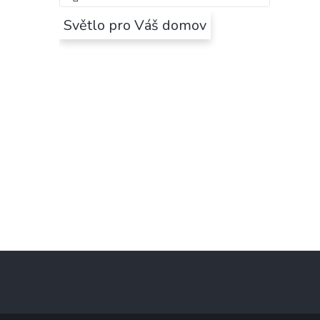
Světlo pro Váš domov
Z
á
p
a