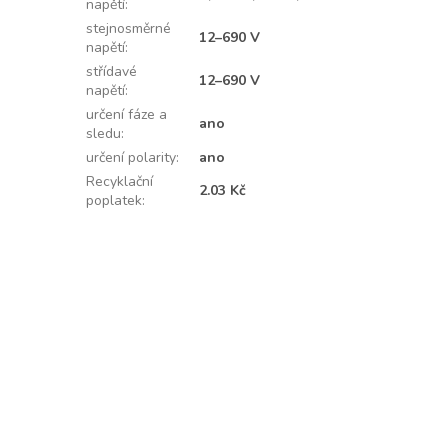
napětí
:
stejnosměrné
12–690 V
napětí
:
střídavé
12–690 V
napětí
:
určení fáze a
ano
sledu
:
určení polarity
:
ano
Recyklační
2.03 Kč
poplatek
: