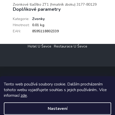
Zvonkové tlačítko ZT1 (hmatník zboku) 3177-80129
Doplňkové parametry
Kategorie
:
Zvonky
Hmotnost
:
0.01 kg
EAN
:
8595118802339
Z
Hotel U Ševce
Restaurace U Ševce
á
p
a
t
í
Tento web používá soubory cookie. Dalším procházením
Copyright 2026
Elektro Klesný s.r.o.
. Všechna práva vyhrazena.
tohoto webu vyjadřujete souhlas s jejich používáním.. Více
informací
zde
.
Grafický návrh vytvořil a na Shoptet implementoval
Tomáš Hlad
&
Shoptetak.cz
.
Nastavení