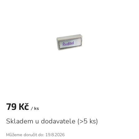
je
0,0
z
5
hvězdiček.
79 Kč
/ ks
Měrná
Skladem u dodavatele
(
>5 ks
)
cena:
Můžeme doručit do:
19.8.2026