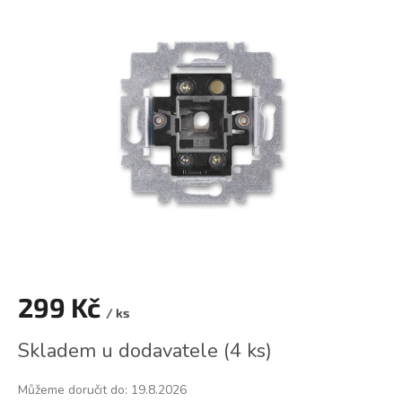
je
0,0
z
5
hvězdiček.
299 Kč
/ ks
Měrná
Skladem u dodavatele
(
4 ks
)
cena:
Můžeme doručit do:
19.8.2026