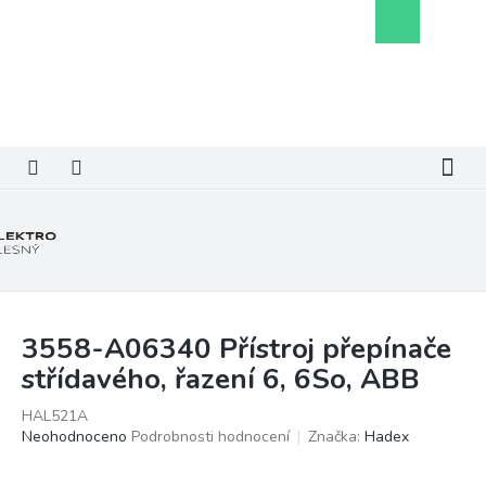
Přejít
Nákupní
na
košík
obsah
3558-A06340 Přístroj přepínače
střídavého, řazení 6, 6So, ABB
HAL521A
Průměrné
Neohodnoceno
Podrobnosti hodnocení
Značka:
Hadex
hodnocení
produktu