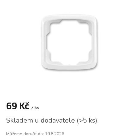
je
0,0
z
5
hvězdiček.
69 Kč
/ ks
Měrná
Skladem u dodavatele
(
>5 ks
)
cena:
Můžeme doručit do:
19.8.2026