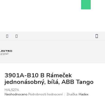
Přejít
Nákupní
na
košík
obsah
3901A-B10 B Rámeček
jednonásobný, bílá, ABB Tango
HAL527A
Průměrné
Neohodnoceno
Podrobnosti hodnocení
Značka:
Hadex
hodnocení
produktu