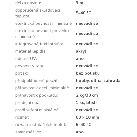
délka návinu
:
3 m
doporučená skladovací
5–40 °C
teplota
:
elektrická pevnost minimálně
:
neuvádí se
elektrická pevnost po vlhku
neuvádí se
minimálně
:
integrovaná textilní síťka
:
neuvádí se
materiál lepidla
:
akryl
odolné UV
:
ano
pevnost v tahu
:
neuvádí se
potisk
:
bez potisku
předpokládané použití
:
hobby, dílna, zahrada
přilnavost k oceli minimálně
:
neuvádí se
přilnavost k podkladu
:
2 kg/30 cm
prodejní obal
:
1 ks, blistr
prodloužení minimálně
:
neuvádí se
rozměr
:
88 × 18 mm
rozsah instalačních teplot
:
5–40 °C
samozhášivé
:
ano