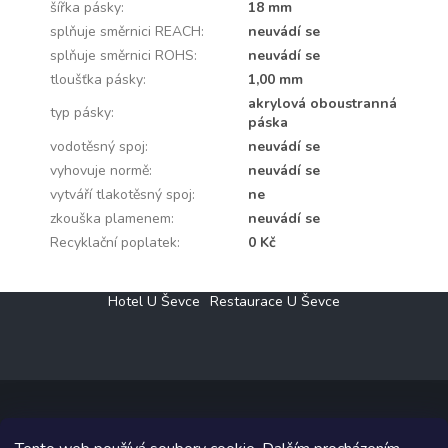
šířka pásky
:
18 mm
splňuje směrnici REACH
:
neuvádí se
splňuje směrnici ROHS
:
neuvádí se
tloušťka pásky
:
1,00 mm
akrylová oboustranná
typ pásky
:
páska
vodotěsný spoj
:
neuvádí se
vyhovuje normě
:
neuvádí se
vytváří tlakotěsný spoj
:
ne
zkouška plamenem
:
neuvádí se
Recyklační poplatek
:
0 Kč
Z
Hotel U Ševce
Restaurace U Ševce
á
p
a
t
í