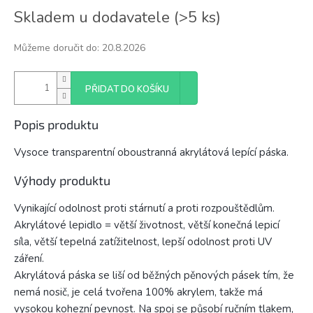
Měrná
Skladem u dodavatele
(
>5 ks
)
cena:
Můžeme doručit do:
20.8.2026
PŘIDAT DO KOŠÍKU
Popis produktu
Vysoce transparentní oboustranná akrylátová lepící páska.
Výhody produktu
Vynikající odolnost proti stárnutí a proti rozpouštědlům.
Akrylátové lepidlo = větší životnost, větší konečná lepicí
síla, větší tepelná zatížitelnost, lepší odolnost proti UV
záření.
Akrylátová páska se liší od běžných pěnových pásek tím, že
nemá nosič, je celá tvořena 100% akrylem, takže má
vysokou kohezní pevnost. Na spoj se působí ručním tlakem,