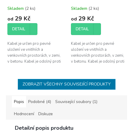
Skladem
(
2 ks
)
Skladem
(
2 ks
)
29 Kč
29 Kč
od
od
DETAIL
DETAIL
Kabel je určen pro pevné
Kabel je určen pro pevné
uložení ve vnitřních a
uložení ve vnitřních a
venkovních prostorách, v zemi,
venkovních prostorách, v zemi,
v betonu. Kabel je odolný proti
v betonu. Kabel je odolný proti
UV záření a proti šíření plamene
UV záření a proti šíření plamene
dle ČSN EN 60332-1-2.
dle ČSN EN 60332-1-2.
ZOBRAZIT VŠECHNY SOUVISEJÍCÍ PRODUKTY
Popis
Podobné (4)
Související soubory (1)
Hodnocení
Diskuze
Detailní popis produktu