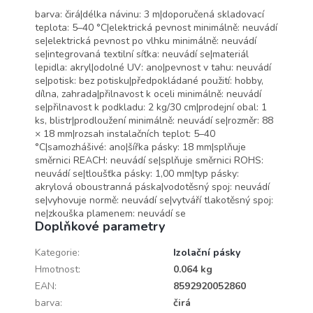
barva: čirá|délka návinu: 3 m|doporučená skladovací
teplota: 5–40 °C|elektrická pevnost minimálně: neuvádí
se|elektrická pevnost po vlhku minimálně: neuvádí
se|integrovaná textilní síťka: neuvádí se|materiál
lepidla: akryl|odolné UV: ano|pevnost v tahu: neuvádí
se|potisk: bez potisku|předpokládané použití: hobby,
dílna, zahrada|přilnavost k oceli minimálně: neuvádí
se|přilnavost k podkladu: 2 kg/30 cm|prodejní obal: 1
ks, blistr|prodloužení minimálně: neuvádí se|rozměr: 88
× 18 mm|rozsah instalačních teplot: 5–40
°C|samozhášivé: ano|šířka pásky: 18 mm|splňuje
směrnici REACH: neuvádí se|splňuje směrnici ROHS:
neuvádí se|tloušťka pásky: 1,00 mm|typ pásky:
akrylová oboustranná páska|vodotěsný spoj: neuvádí
se|vyhovuje normě: neuvádí se|vytváří tlakotěsný spoj:
ne|zkouška plamenem: neuvádí se
Doplňkové parametry
Kategorie
:
Izolační pásky
Hmotnost
:
0.064 kg
EAN
:
8592920052860
barva
:
čirá