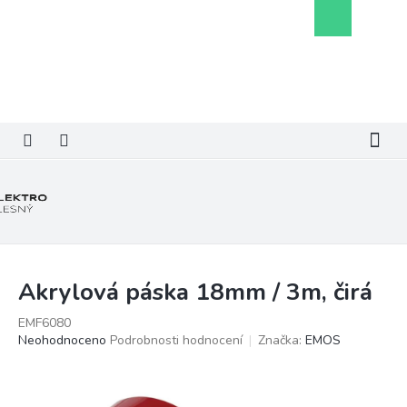
Přejít
Nákupní
na
košík
obsah
Akrylová páska 18mm / 3m, čirá
EMF6080
Průměrné
Neohodnoceno
Podrobnosti hodnocení
Značka:
EMOS
hodnocení
produktu
je