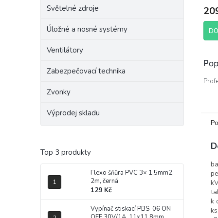
Světelné zdroje
20
Úložné a nosné systémy
DO
Ventilátory
Pop
Zabezpečovací technika
Profe
pásk
Zvonky
pro 
NN s
Výprodej skladu
Po
Výh
D
Izola
Top 3 produkty
Evro
ba
2011
Flexo šňůra PVC 3× 1,5mm2,
pe
použ
2m, černá
kV
nebe
129 Kč
ta
elekt
k 
zaříz
Vypínač stiskací PBS-06 ON-
ks
Jedná
OFF 30V/1A, 11x11,8mm