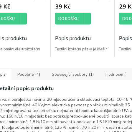
9 Kč
39 Kč
29 K
 KOŠÍKU
DO KOŠÍKU
DO K
is produktu
Popis produktu
Popis
sionální elektroizolační
Textilní izolační páska je ideální
Textilní
a z plastifikovaného PVC
pro zpevnění, opravy, utěsnění
pro zpe
běžné použití v rozvodech
a svazování materiálů.
a svazo
 širokým rozsahem teplot.
pis
Podobné (4)
Související soubory (1)
Hodnocení
ody produktu
etailní popis produktu
ční páska splňuje směrnici
pského parlamentu a Rady
rva: modrá|délka návinu: 20 m|doporučená skladovací teplota: 10–45 °C
/65/EU o omezení
vnost minimálně: 40 kV/mm|elektrická pevnost po vlhku minimálně: 35
ívání některých
/mm|integrovaná textilní síťka: ne|materiál lepidla: kaučuk|odolné UV: 
zpečných látek v
hu: 150 N/10 mm|potisk: bez potisku|předpokládané použití: izolace kab
rických a elektronických
oceli minimálně: 1,8 N/10 mm|přilnavost k podkladu: 1,5 N/10 mm|prodej
eních.
, fólie|prodloužení minimálně: 125 %|rozměr: 70 × 20 mm|rozsah instalač
 se o tzv. ROHS a nařízení