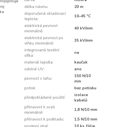
no|splňuje
oj:
délka návinu
:
20 m
ška
doporučená skladovací
10–45 °C
teplota
:
elektrická pevnost
40 kV/mm
minimálně
:
elektrická pevnost po
35 kV/mm
vlhku minimálně
:
integrovaná textilní
ne
síťka
:
materiál lepidla
:
kaučuk
odolné UV
:
ano
150 N/10
pevnost v tahu
:
mm
potisk
:
bez potisku
izolace
předpokládané použití
:
kabelů
přilnavost k oceli
1,8 N/10 mm
minimálně
:
přilnavost k podkladu
:
1,5 N/10 mm
prodejní obal
:
10 ks, fólie