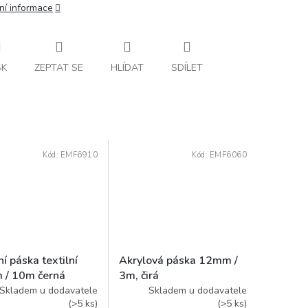
ní informace
SK
ZEPTAT SE
HLÍDAT
SDÍLET
Kód:
EMF6910
Kód:
EMF6060
ní páska textilní
Akrylová páska 12mm /
/ 10m černá
3m, čirá
Skladem u dodavatele
Skladem u dodavatele
(
>5 ks
)
(
>5 ks
)