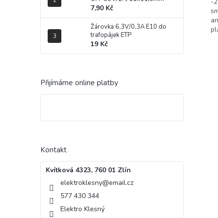
-2
Evro
7,90 Kč
sm
(ES) 
an
Žárovka 6,3V/0,3A E10 do
hodn
pl
trafopájek ETP
omezo
19 Kč
REA
Izola
možn
celé
Přijímáme online platby
Kontakt
Kvítková 4323, 760 01 Zlín
elektroklesny
@
email.cz
577 430 344
Elektro Klesný