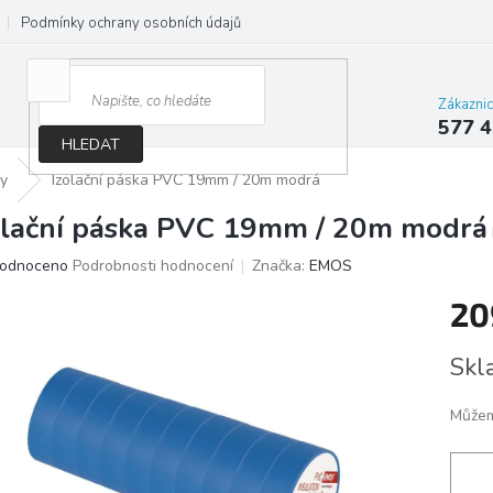
Podmínky ochrany osobních údajů
Jak správně vybrat osvětlení do d
Zákazni
577 4
HLEDAT
ky
Izolační páska PVC 19mm / 20m modrá
olační páska PVC 19mm / 20m modrá
ěrné
odnoceno
Podrobnosti hodnocení
Značka:
EMOS
ocení
20
ktu
Měrn
Skl
cena:
iček.
Můžem