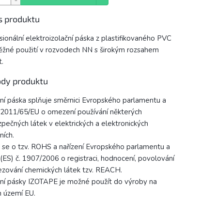
s produktu
sionální elektroizolační páska z plastifikovaného PVC
ěžné použití v rozvodech NN s širokým rozsahem
t.
dy produktu
ční páska splňuje směrnici Evropského parlamentu a
2011/65/EU o omezení používání některých
pečných látek v elektrických a elektronických
ních.
 se o tzv. ROHS a nařízení Evropského parlamentu a
(ES) č. 1907/2006 o registraci, hodnocení, povolování
zování chemických látek tzv. REACH.
ční pásky IZOTAPE je možné použít do výroby na
 území EU.