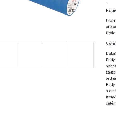
Popi
Profe
pro b
teplo
Výho
Izola
Rady 
nebez
zaříze
Jedná
Rady 
a ome
Izola
celém