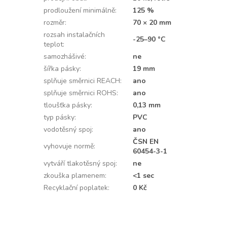
prodloužení minimálně
:
125 %
rozměr
:
70 × 20 mm
rozsah instalačních
-25–90 °C
teplot
:
samozhášivé
:
ne
šířka pásky
:
19 mm
splňuje směrnici REACH
:
ano
splňuje směrnici ROHS
:
ano
tloušťka pásky
:
0,13 mm
typ pásky
:
PVC
vodotěsný spoj
:
ano
ČSN EN
vyhovuje normě
:
60454-3-1
vytváří tlakotěsný spoj
:
ne
zkouška plamenem
:
<1 sec
Recyklační poplatek
:
0 Kč