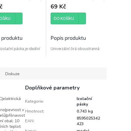
č
69 Kč
OŠÍKU
DO KOŠÍKU
 produktu
Popis produktu
 izolační páska je ideální
Univerzální čirá oboustranná
vnění, opravy, utěsnění
páska ze 100% akrylátu. Díky
vání materiálů.
absenci nosiče je páska
mimořádně pružná a skvěle
přilne k povrchovým
Diskuze
nerovnostem. Lepí ke všem
povrchům a vyniká extrémní
Doplňkové parametry
přilnavostí a odolností vůči
povětrnostním vlivům.
|elektrická
Izolační
Kategorie
:
Nahrazuje tavné lepidlo.
pásky
ano|pevnost v
Hmotnost
:
0.743 kg
elů|přilnavost
8595025342
ní obal: 10
EAN
:
423
ních teplot:
barva
:
modrá