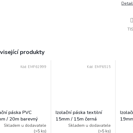
Detail
TI
visející produkty
Kód:
EMF61999
Kód:
EMF6515
lační páska PVC
Izolační páska textilní
Izolač
m / 20m barevný
15mm / 15m černá
19mm 
Skladem u dodavatele
Skladem u dodavatele
(
>5 ks
)
(
>5 ks
)