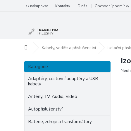
Přejít
Jak nakupovat
Kontakty
O nás
Obchodní podmínky
na
obsah
Domů
Kabely, vodiče a příslušenství
Izolační pás
Iz
P
Přeskočit
o
Kategorie
kategorie
Prům
Neoh
s
hodn
t
Adaptéry, cestovní adaptéry a USB
produ
kabely
r
je
a
0,0
Antény, TV, Audio, Video
n
z
5
n
Autopříslušenství
hvězd
í
p
Baterie, zdroje a transformátory
a
n