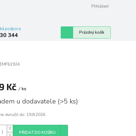
omu nebo bytu
Přihlášení
cká podpora:
Nákupní
Prázdný košík
30 344
košík
EMF61924
9 Kč
/ ks
á
adem u dodavatele
(
>5 ks
)
e doručit do:
19.8.2026
PŘIDAT DO KOŠÍKU