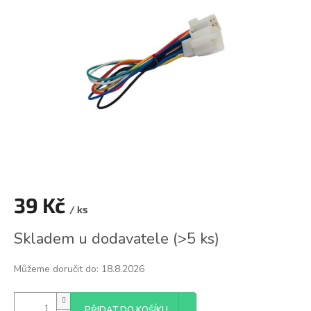
z
5
hvězdiček.
39 Kč
/ ks
Měrná
Skladem u dodavatele
(
>5 ks
)
cena:
Můžeme doručit do:
18.8.2026
PŘIDAT DO KOŠÍKU