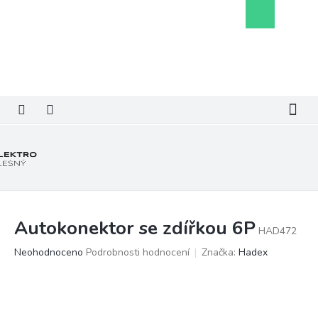
Přejít
Nákupní
na
košík
obsah
Autokonektor se zdířkou 6P
HAD472
Průměrné
Neohodnoceno
Podrobnosti hodnocení
Značka:
Hadex
hodnocení
produktu
je
0,0