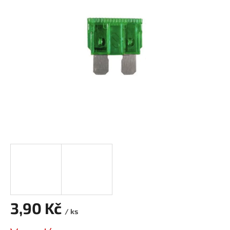
z
5
hvězdiček.
3,90 Kč
/ ks
Měrná