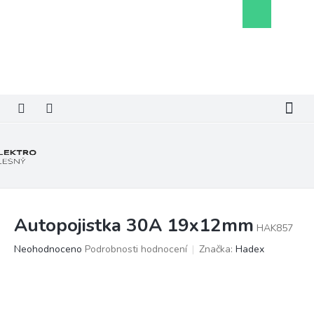
Přejít
Nákupní
na
košík
obsah
Autopojistka 30A 19x12mm
HAK857
Průměrné
Neohodnoceno
Podrobnosti hodnocení
Značka:
Hadex
hodnocení
produktu
je
0,0